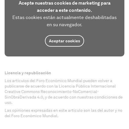
Acepte nuestras cookies de marketing para
acceder a este contenido.
Estas cookies están actualmente deshabilitadas
en su navegador.
Aceptar cookies
Licencia y republicación
Los artículos del Foro Económico Mundial pueden volver a
publicarse de acuerdo con la Licencia Pública Internacional
Creative Commons Reconocimiento-NoComercial-
SinObraDerivada 4.0, y de acuerdo con nuestras condiciones de
uso.
Las opiniones expresadas en este artículo son las del autor y no
del Foro Económico Mundial.