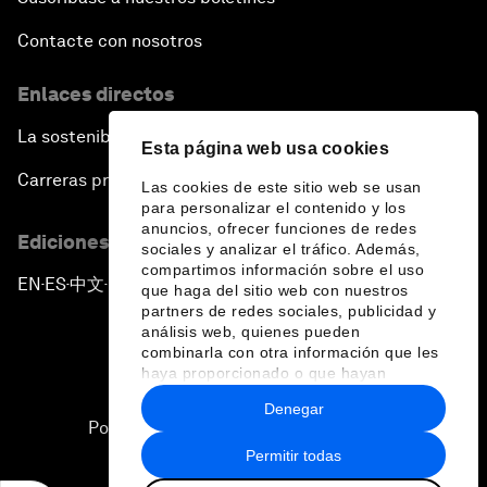
Contacte con nosotros
Enlaces directos
La sostenibilidad en el Foro
Esta página web usa cookies
Carreras profesionales
Las cookies de este sitio web se usan
para personalizar el contenido y los
anuncios, ofrecer funciones de redes
Ediciones en otros idiomas
sociales y analizar el tráfico. Además,
compartimos información sobre el uso
EN
ES
中文
日本語
▪
▪
▪
que haga del sitio web con nuestros
partners de redes sociales, publicidad y
análisis web, quienes pueden
combinarla con otra información que les
haya proporcionado o que hayan
recopilado a partir del uso que haya
Denegar
hecho de sus servicios.
Política de privacidad y normas de uso
Permitir todas
Sitemap