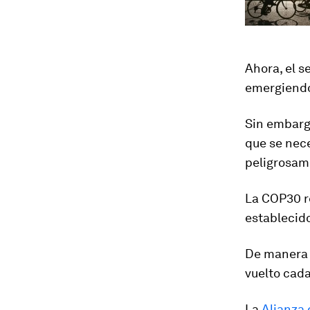
Ahora, el s
emergiendo
Sin embargo
que se nece
peligrosam
La COP30 r
establecid
De manera n
vuelto cad
La
Alianza 