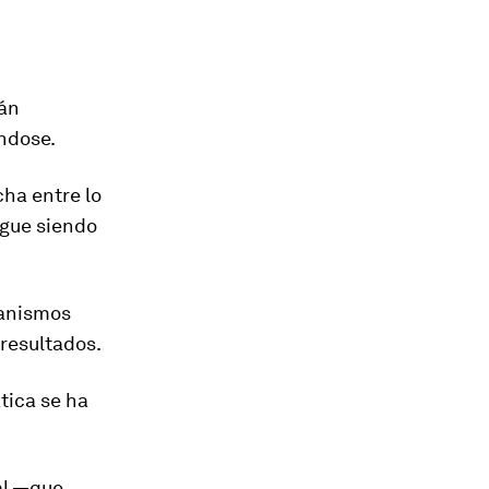
tán
ndose.
cha entre lo
igue siendo
canismos
resultados.
tica se ha
al —que