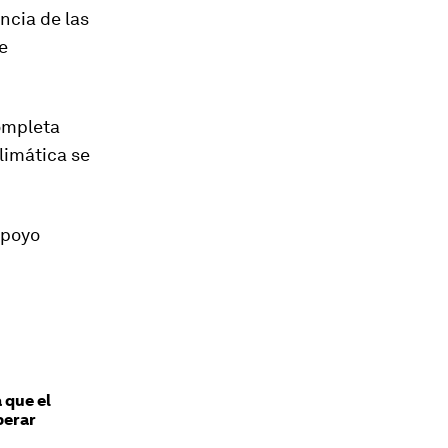
ncia de las
e
ompleta
climática se
apoyo
 que el
perar