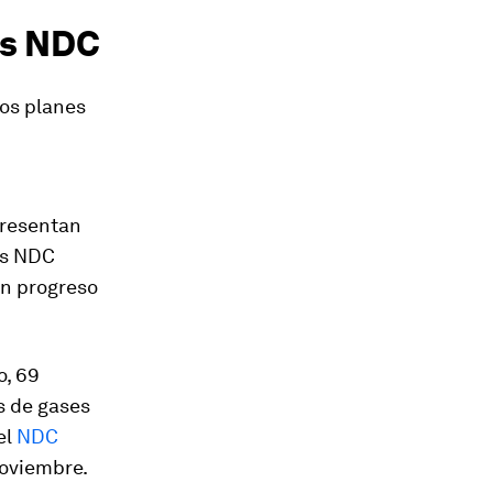
as NDC
los planes
presentan
as NDC
un progreso
o, 69
s de gases
el
NDC
noviembre.