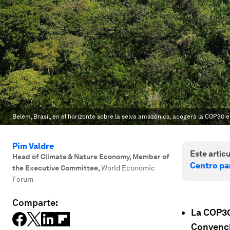
Belém, Brasil, en el horizonte sobre la selva amazónica, acogerá la COP30 en
Pim Valdre
Este artícu
Head of Climate & Nature Economy, Member of
Centro par
the Executive Committee
,
World Economic
Forum
Comparte:
La COP30 
Convenci