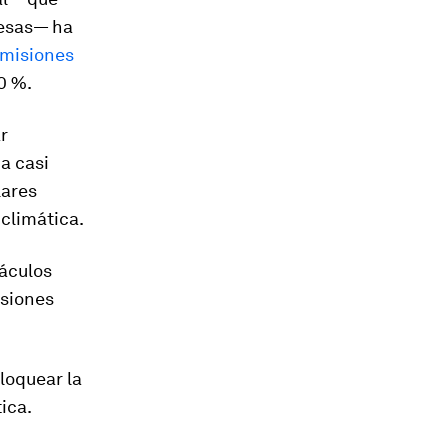
resas— ha
emisiones
0 %.
ar
ha casi
lares
 climática.
táculos
nsiones
loquear la
ica.