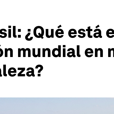
il: ¿Qué está 
ón mundial en 
aleza?