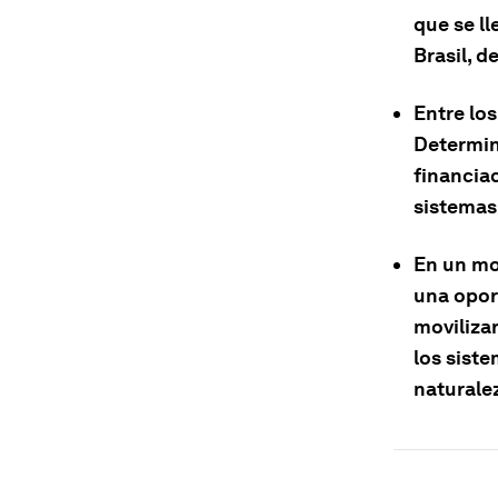
que se l
Brasil, d
Entre lo
Determin
financiac
sistemas 
En un mo
una oport
movilizar
los sist
naturale