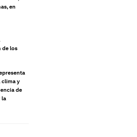
nas, en
a
n de los
representa
 clima y
iencia de
 la