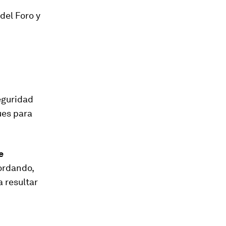
del Foro y
eguridad
ues para
e
ordando,
a resultar