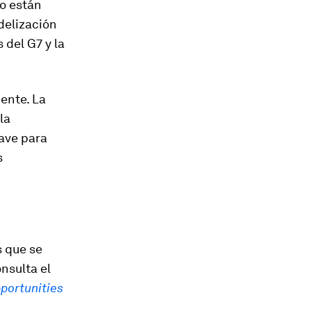
o están
delización
 del G7 y la
iente. La
la
lave para
s
s que se
nsulta el
portunities