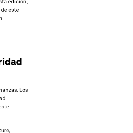
sta edición,
de este
n
ridad
inanzas. Los
dad
este
ure,