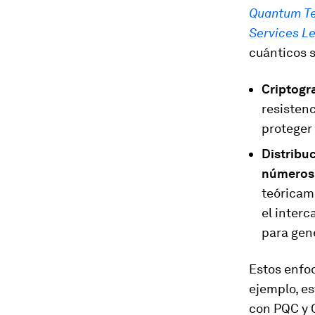
Quantum Tec
Services L
cuánticos 
Criptogr
resisten
proteger
Distribu
números 
teóricam
el inter
para gen
Estos enfo
ejemplo, e
con PQC y