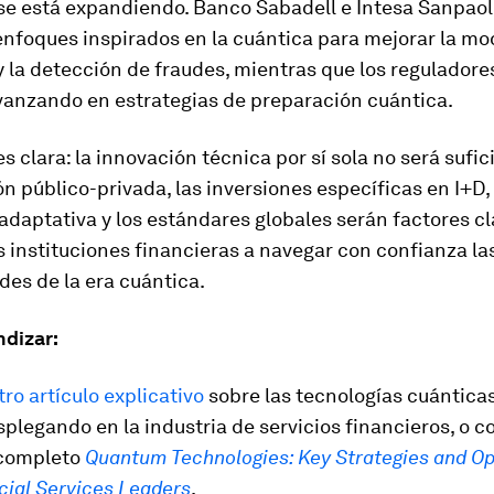
 se está expandiendo. Banco Sabadell e Intesa Sanpaol
enfoques inspirados en la cuántica para mejorar la mo
y la detección de fraudes, mientras que los reguladores
vanzando en estrategias de preparación cuántica.
es clara: la innovación técnica por sí sola no será sufic
n público-privada, las inversiones específicas en I+D, 
adaptativa y los estándares globales serán factores c
s instituciones financieras a navegar con confianza la
es de la era cuántica.
ndizar:
ro artículo explicativo
sobre las tecnologías cuántica
plegando en la industria de servicios financieros, o co
 completo
Quantum Technologies: Key Strategies and Op
cial Services Leaders
.