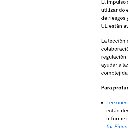
El impulso
utilizando 
de riesgos 
UE están a
La lección 
colaboració
regulación 
ayudar a la
complejidad
Para profu
Lee nuest
están des
informe
for Finan