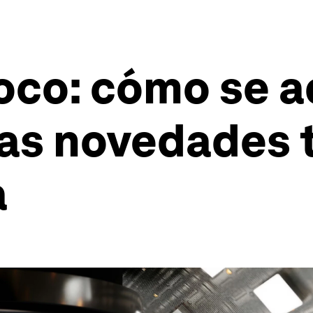
oco: cómo se a
ras novedades 
a