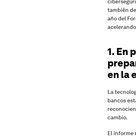
ciberseguri
también de
año del Fo
acelerando 
1. En 
prepa
en la 
La tecnolog
bancos est
reconocien
cambio.
El informe