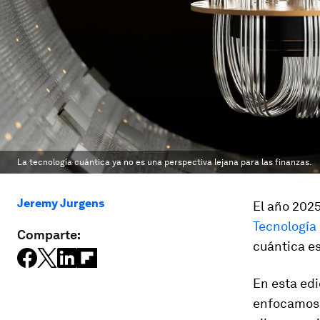
La tecnología cuántica ya no es una perspectiva lejana para las finanzas.
Jeremy Jurgens
El año 2025
Tecnología
Comparte:
cuántica e
En esta edi
enfocamos 