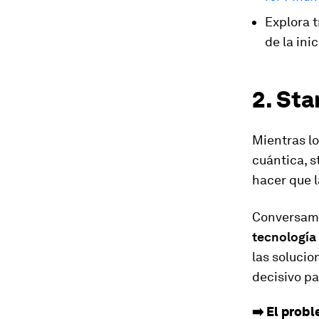
Explora 
de la ini
2. Sta
Mientras lo
cuántica, 
hacer que l
Conversam
tecnología
las solucio
decisivo pa
➡️ El prob