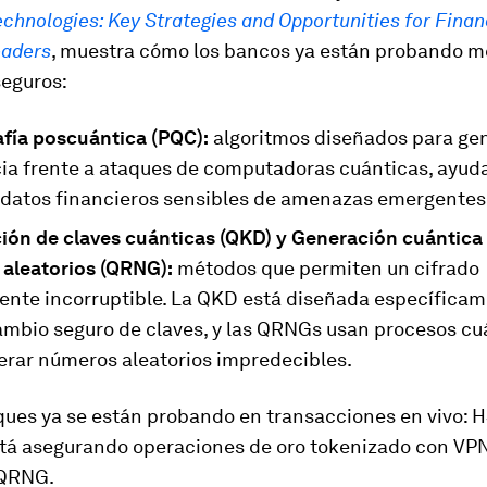
hnologies: Key Strategies and Opportunities for Finan
eaders
, muestra cómo los bancos ya están probando 
seguros:
afía poscuántica (PQC):
algoritmos diseñados para ge
cia frente a ataques de computadoras cuánticas, ayud
 datos financieros sensibles de amenazas emergentes
ción de claves cuánticas (QKD) y Generación cuántica
aleatorios (QRNG):
métodos que permiten un cifrado
ente incorruptible. La QKD está diseñada específica
cambio seguro de claves, y las QRNGs usan procesos cu
erar números aleatorios impredecibles.
ques ya se están probando en transacciones en vivo: 
stá asegurando operaciones de oro tokenizado con VPN
 QRNG.