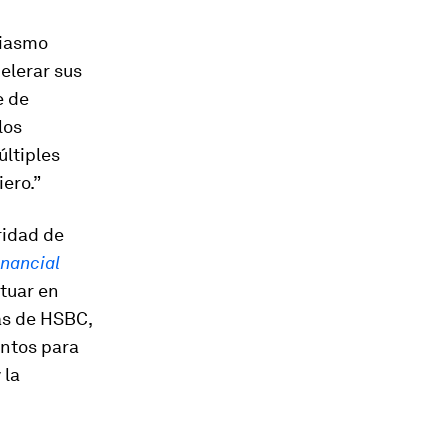
siasmo
elerar sus
e de
los
ltiples
iero.”
ridad de
inancial
ctuar en
cas de HSBC,
untos para
 la