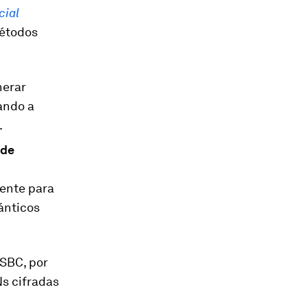
cial
métodos
nerar
ando a
.
 de
mente para
ánticos
HSBC, por
s cifradas