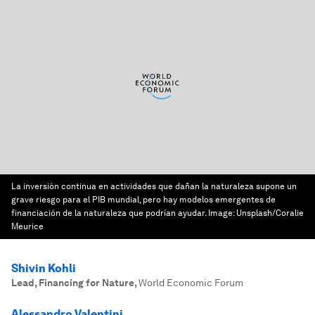
La inversión continua en actividades que dañan la naturaleza supone un
grave riesgo para el PIB mundial, pero hay modelos emergentes de
financiación de la naturaleza que podrían ayudar.
Image:
Unsplash/Coralie
Meurice
Shivin Kohli
Lead, Financing for Nature
,
World Economic Forum
Alessandro Valentini