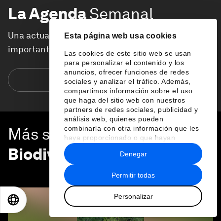
La Agenda
Semanal
Una actualización semanal de los temas más
Esta página web usa cookies
importantes de la agenda global
Las cookies de este sitio web se usan
para personalizar el contenido y los
anuncios, ofrecer funciones de redes
Suscríbete hoy
sociales y analizar el tráfico. Además,
compartimos información sobre el uso
que haga del sitio web con nuestros
partners de redes sociales, publicidad y
análisis web, quienes pueden
combinarla con otra información que les
Más sobre
Naturaleza y
haya proporcionado o que hayan
recopilado a partir del uso que haya
Biodiversidad
Denegar
hecho de sus servicios.
VER TODO
Permitir todas
Personalizar
EN
ES
中文
日本語