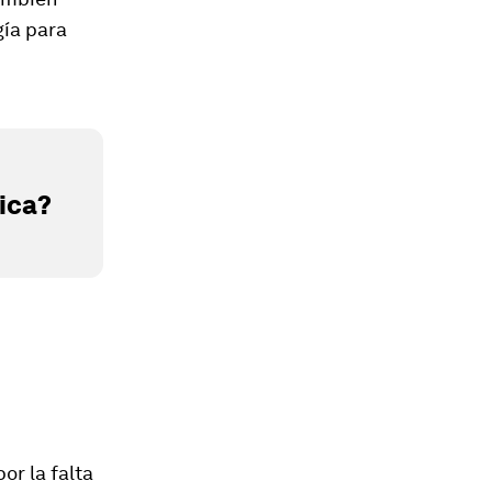
gía para
ica?
or la falta