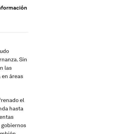
nsformación
nudo
rnanza. Sin
n las
a en áreas
frenado el
anda hasta
ientas
s gobiernos
también