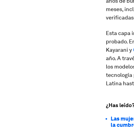
años de bur
meses, inc
verificadas
Esta capa 
probado. En
Kayarani y
año. A trav
los modelos
tecnología 
Latina hast
¿Has leído
Las muje
la cumbr