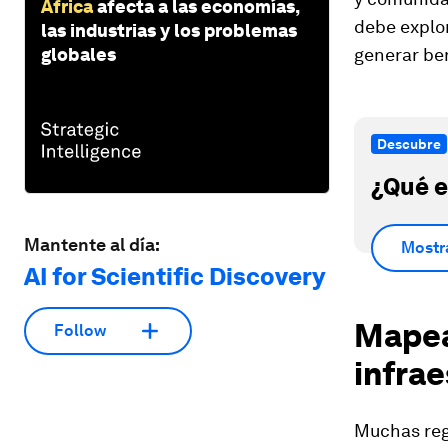
África
afecta a las economías,
debe explor
las industrias y los problemas
globales
generar ben
Descubre
¿Qué e
Mantente al día:
Mostr
AI for Scientific Discovery
Mapea
Follow
infrae
Muchas regi