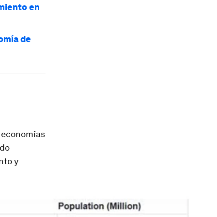
amiento en
nomía de
as economías
udo
nto y