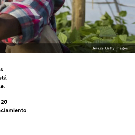
Image:
Getty Images
as
stá
e.
 20
anciamiento