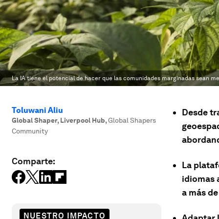
La IA tiene el potencial de hacer que las comunidades marginadas sean m
Toluwani Aliu
Desde tr
Global Shaper, Liverpool Hub
,
Global Shapers
geoespac
Community
abordand
Comparte:
La plata
idiomas 
a más de 
NUESTRO IMPACTO
Adaptar 