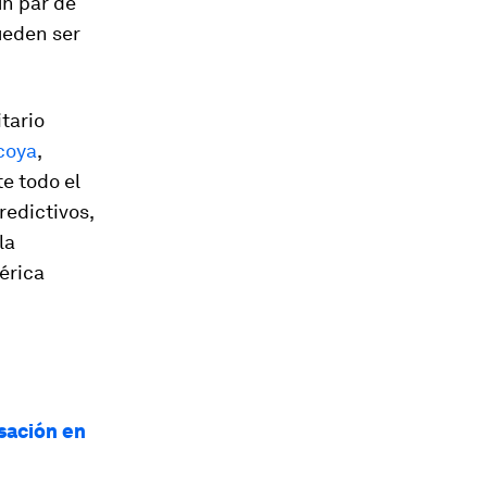
un par de
ueden ser
tario
coya
,
e todo el
redictivos,
la
érica
rsación en