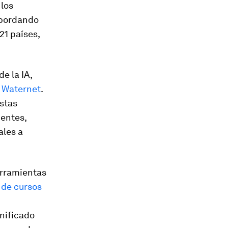
 los
bordando
1 países,
e la IA,
y
Waternet
.
estas
uentes,
ales a
erramientas
 de cursos
gnificado