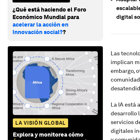
escalabl
¿Qué está haciendo el Foro
digital s
Económico Mundial para
acelerar la acción en
Innovación social?
?
Las tecnolo
implican m
embargo, ot
comunidades
desatendid
La IA está
desarrollo 
servicios 
LA VISIÓN GLOBAL
digitales i
Explora y monitorea cómo
y comunida