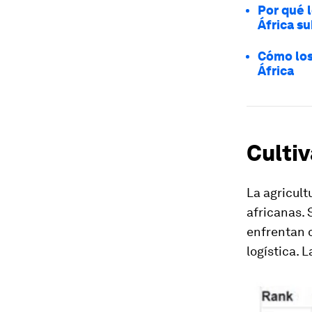
Por qué 
África s
Cómo los
África
Cultiv
La agricult
africanas. 
enfrentan 
logística. 