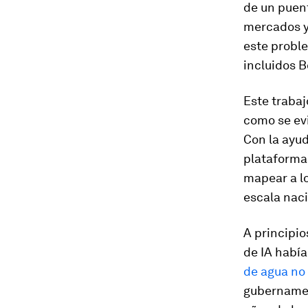
de un puent
mercados y
este probl
incluidos B
Este trabaj
como se ev
Con la ayud
plataformas
mapear a lo
escala naci
A principio
de IA habí
de agua n
gubernament