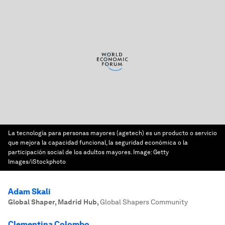
La tecnología para personas mayores (agetech) es un producto o servicio
que mejora la capacidad funcional, la seguridad económica o la
participación social de los adultos mayores.
Image:
Getty
Images/iStockphoto
Adam Skali
Global Shaper, Madrid Hub
,
Global Shapers Community
Clementina Colombo