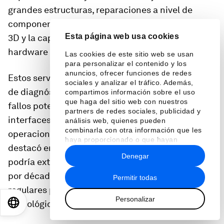
grandes estructuras, reparaciones a nivel de
componentes utilizando tecnología de impresión
Esta página web usa cookies
3D y la capacidad de actualizar los sistemas de
hardware y software de los satélites.
Las cookies de este sitio web se usan
para personalizar el contenido y los
anuncios, ofrecer funciones de redes
Estos servicios están respaldados por sistemas
sociales y analizar el tráfico. Además,
de diagnóstico avanzados que pueden predecir
compartimos información sobre el uso
que haga del sitio web con nuestros
fallos potenciales antes de que ocurran, y nuevas
partners de redes sociales, publicidad y
interfaces estandarizadas que facilitan las
análisis web, quienes pueden
combinarla con otra información que les
operaciones de servicio rutinarias. Como se
haya proporcionado o que hayan
destacó en la Reunión Anual, esta tecnología
recopilado a partir del uso que haya
Denegar
hecho de sus servicios.
podría extender la vida operativa de los satélites
por décadas, mientras habilita actualizaciones
Permitir todas
regulares para mantener la relevancia
Personalizar
tecnológica.
EN
ES
中文
日本語