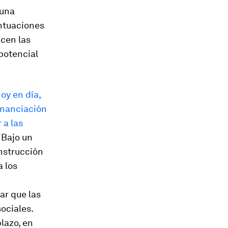
 una
untuaciones
acen las
potencial
oy en día,
financiación
 a las
Bajo un
onstrucción
a los
ar que las
ociales.
lazo, en