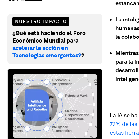
estancam
La intel
NUESTRO IMPACTO
humanas p
¿Qué está haciendo el Foro
la colab
Económico Mundial para
acelerar la acción en
Mientras
Tecnologías emergentes?
?
para la i
desarroll
intelige
La IA se ha
72% de las
estas herra