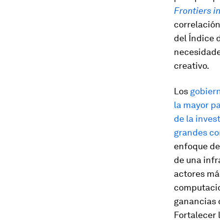
Frontiers i
correlación
del Índice 
necesidade
creativo.
Los
gobiern
la mayor pa
de la inves
grandes cor
enfoque de 
de una infr
actores má
computacion
ganancias 
Fortalecer 