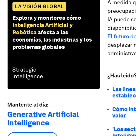
A medida q
LA VISIÓN GLOBAL
preocupacio
Explora y monitorea cómo
IA puede se
Inteligencia Artificial y
disponibil
Robótica
afecta a las
El futuro d
economías, las industrias y los
desplazar m
problemas globales
administrat
¿Has leído
Las línea
establec
Mantente al día:
Cómo int
Generative Artificial
valor
Intelligence
'Los sect
Intelige