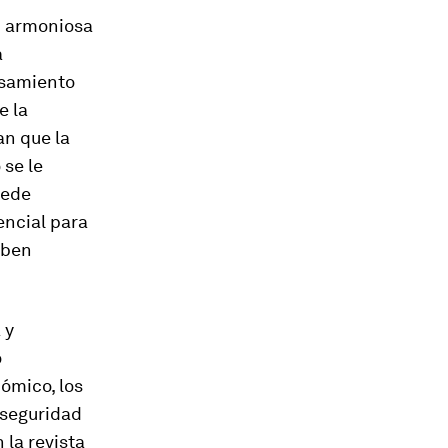
n armoniosa
a
nsamiento
e la
an que la
 se le
uede
encial para
eben
 y
o
ómico, los
 seguridad
 la revista