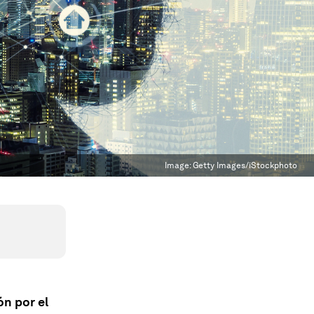
Image:
Getty Images/iStockphoto
ón por el