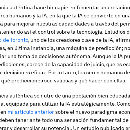
encia auténtica hace hincapié en fomentar una relació
eres humanos y la IA, en la que la IA se convierte en un
a para mejorar nuestras capacidades a través del pe
nteniendo así el control sobre la tecnología. Estudios d
d de Toronto
, uno de los creadores clave de la IA, afirm
es, en última instancia, una máquina de predicción; no
iar una toma de decisiones autónoma. Aunque la IA p
dicciones, carece de la capacidad de juicio, que es es
 decisiones eficaz. Por lo tanto, los seres humanos d
qué predicciones son valiosas y qué hacer con ellas.
ncia auténtica se nutre de una población bien educada
, equipada para utilizar la IA estratégicamente. Com
 en
mi artículo anterior
sobre el nuevo paradigma econ
 deben tener ante todo una sensación fundamental de
rar y desarrollar su potencial. Un estudio publicado en