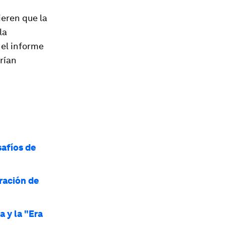
ieren que la
la
 el informe
rían
safíos de
ración de
a y la "Era