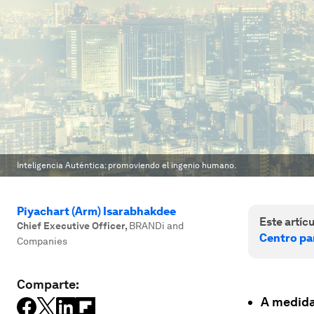
Inteligencia Auténtica: promoviendo el ingenio humano.
Piyachart (Arm) Isarabhakdee
Este artícu
Chief Executive Officer
,
BRANDi and
Centro pa
Companies
Comparte:
A medida