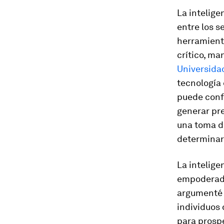
La intelig
entre los s
herramient
crítico, ma
Universida
tecnología 
puede conf
generar pre
una toma de
determinar 
La intelige
empoderada
argumenté
individuos
para prospe