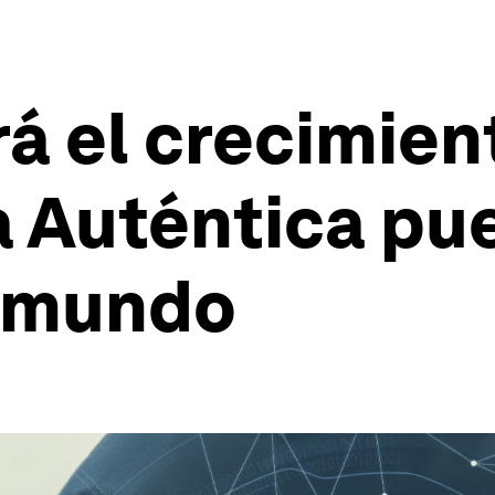
rá el crecimien
ia Auténtica pu
l mundo