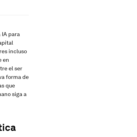
 IA para
apital
res incluso
e en
tre el ser
eva forma de
as que
mano siga a
tica