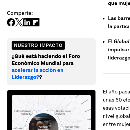
que mujer
Comparte:
Las barr
la partic
El
Global
NUESTRO IMPACTO
impulsar
¿Qué está haciendo el Foro
liderazgo
Económico Mundial para
acelerar la acción en
Liderazgo?
?
El año pasa
unas 60 el
esas votaci
nivel globa
entre mujer