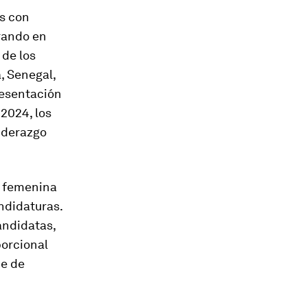
es con
rando en
 de los
, Senegal,
resentación
 2024, los
iderazgo
n femenina
ndidaturas.
andidatas,
porcional
je de