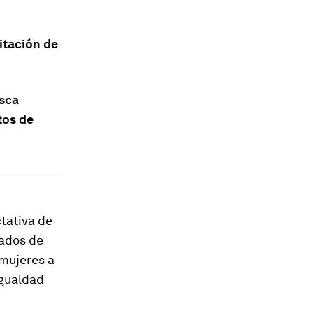
itación de
sca
tos de
tativa de
tados de
 mujeres a
 igualdad