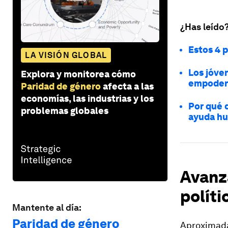
¿Has leído
Estos 4 
LA VISIÓN GLOBAL
Los jóven
Explora y monitorea cómo
empodera
Paridad de género
afecta a las
economías, las industrias y los
Por qué 
problemas globales
ayuda hu
Avanz
políti
Mantente al día:
Paridad de género
Aproximada