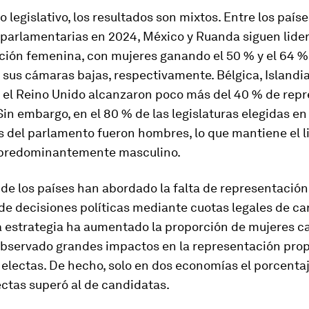
o legislativo, los resultados son mixtos. Entre los país
 parlamentarias en 2024, México y Ruanda siguen lide
ción femenina, con mujeres ganando el 50 % y el 64 %
sus cámaras bajas, respectivamente. Bélgica, Islandia
y el Reino Unido alcanzaron poco más del 40 % de rep
in embargo, en el 80 % de las legislaturas elegidas en
s del parlamento fueron hombres, lo que mantiene el l
o predominantemente masculino.
 de los países han abordado la falta de representació
de decisiones políticas mediante cuotas legales de ca
a estrategia ha aumentado la proporción de mujeres c
observado grandes impactos en la representación pro
electas. De hecho, solo en dos economías el porcenta
ctas superó al de candidatas.