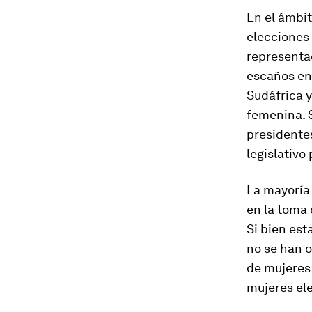
En el ámbit
elecciones
representa
escaños en 
Sudáfrica 
femenina. S
presidente
legislativ
La mayoría
en la toma 
Si bien est
no se han 
de mujeres 
mujeres ele