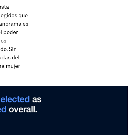
esta
legidos que
 panorama es
l poder
dos
do. Sin
adas del
una mujer