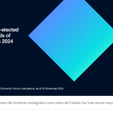
mero de hombres reelegidos como jefes de Estado fue tres veces mayo