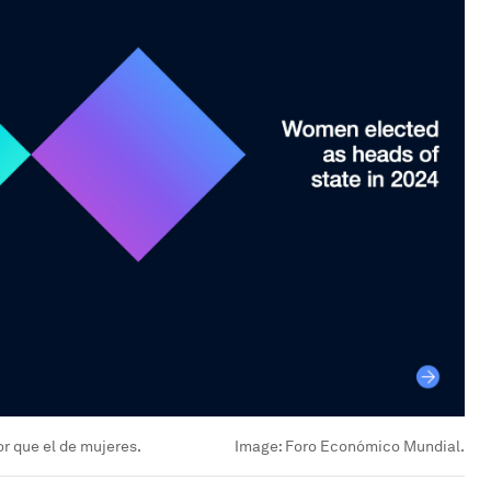
r que el de mujeres.
Image:
Foro Económico Mundial.