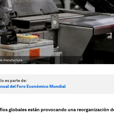
 la manufactura.
lo es parte de:
nual del Foro Económico Mundial
fíos globales están provocando una reorganización de