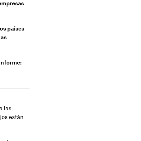
 empresas
os países
las
informe:
a las
jos están