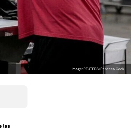
Image:
REUTERS/Rebecca Cook
 las