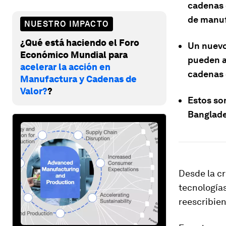
cadenas 
de manuf
NUESTRO IMPACTO
¿Qué está haciendo el Foro
Un nuev
Económico Mundial para
pueden a
acelerar la acción en
cadenas 
Manufactura y Cadenas de
Valor?
?
Estos so
Banglades
Desde la cr
tecnología
reescribien