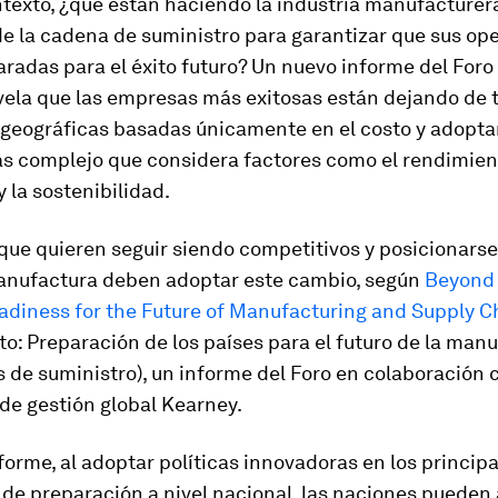
texto, ¿qué están haciendo la industria manufacturera
e la cadena de suministro para garantizar que sus op
aradas para el éxito futuro? Un nuevo informe del For
vela que las empresas más exitosas están dejando de
 geográficas basadas únicamente en el costo y adopt
s complejo que considera factores como el rendimient
y la sostenibilidad.
 que quieren seguir siendo competitivos y posicionars
anufactura deben adoptar este cambio, según
Beyond 
adiness for the Future of Manufacturing and Supply C
sto: Preparación de los países para el futuro de la man
 de suministro), un informe del Foro en colaboración 
de gestión global Kearney.
forme, al adoptar políticas innovadoras en los princip
 de preparación a nivel nacional, las naciones puede