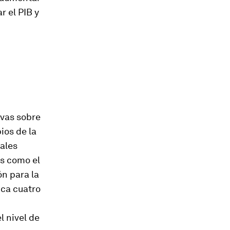
r el PIB y
ivas sobre
ios de la
nales
es como el
n para la
ica cuatro
l nivel de