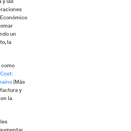
 y las
eraciones
o Económico
 tomar
ando un
o, la
e como
Cost:
hains
(Más
ufactura y
con la
ales
n aumentar