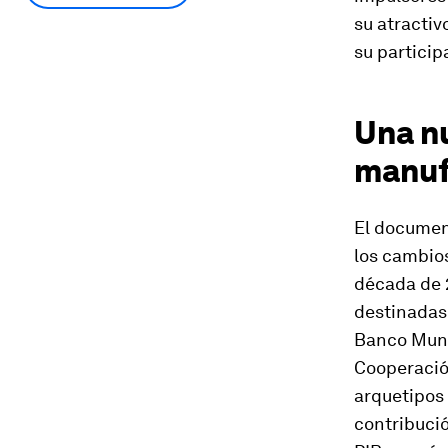
su atractiv
su particip
Una n
manuf
El document
los cambios
década de 2
destinadas 
Banco Mundi
Cooperación
arquetipos 
contribució