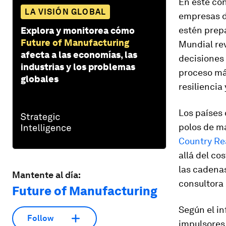
En este con
LA VISIÓN GLOBAL
empresas d
estén prep
Explora y monitorea cómo
Future of Manufacturing
Mundial re
afecta a las economías, las
decisiones
industrias y los problemas
proceso má
globales
resiliencia 
Los países
polos de m
Country Re
allá del co
las cadenas
Mantente al día:
consultora 
Future of Manufacturing
Según el in
Follow
impulsores