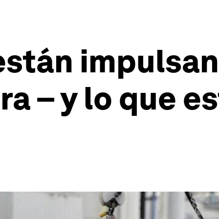
están impulsan
a – y lo que e