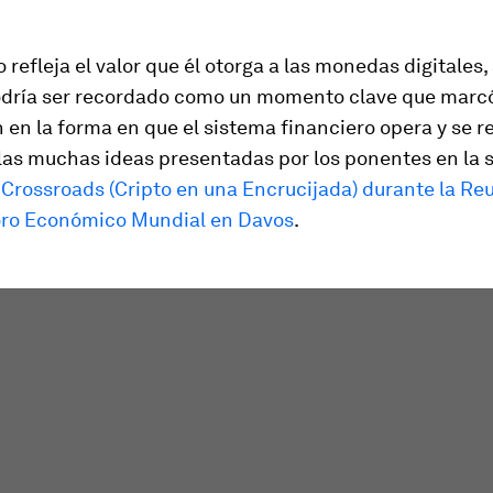
o refleja el valor que él otorga a las monedas digitales,
dría ser recordado como un momento clave que marc
n en la forma en que el sistema financiero opera y se r
las muchas ideas presentadas por los ponentes en la 
 Crossroads (Cripto en una Encrucijada) durante la Re
oro Económico Mundial en Davos
.