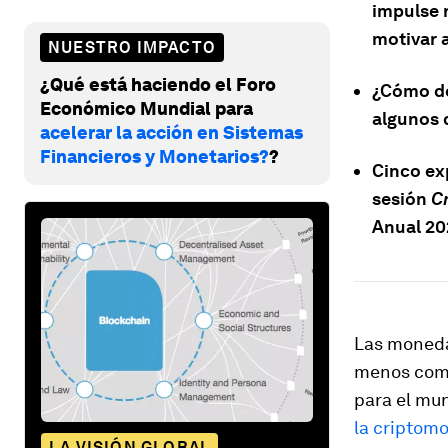
impulse 
motivar 
NUESTRO IMPACTO
¿Qué está haciendo el Foro
¿Cómo de
Económico Mundial para
algunos 
acelerar la acción en Sistemas
Financieros y Monetarios?
?
Cinco ex
sesión
C
Anual 20
Las monedas
menos comu
para el mu
la cripto
LA VISIÓN GLOBAL