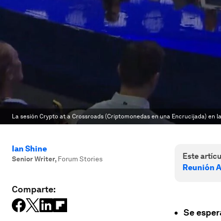
La sesión Crypto at a Crossroads (Criptomonedas en una Encrucijada) en l
Ian Shine
Este artícu
Senior Writer
,
Forum Stories
Reunión A
Comparte:
Se esper