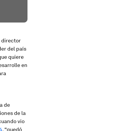
 director
er del país
que quiere
esarrolle en
ara
a de
iones de la
cuando vio
4
, “quedó