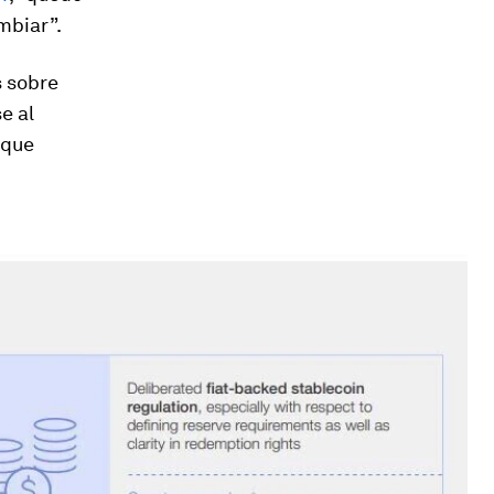
mbiar”.
s sobre
e al
rque