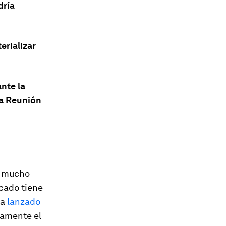
dría
erializar
nte la
la Reunión
on mucho
cado tiene
ya
lanzado
vamente el