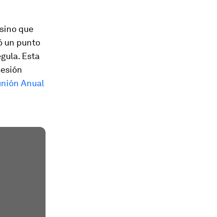
 sino que
ó un punto
egula. Esta
sesión
unión Anual