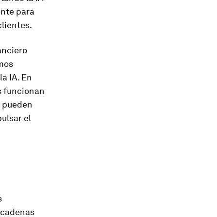
ente para
lientes.
anciero
amos
la IA. En
s funcionan
A pueden
ulsar el
s
e cadenas