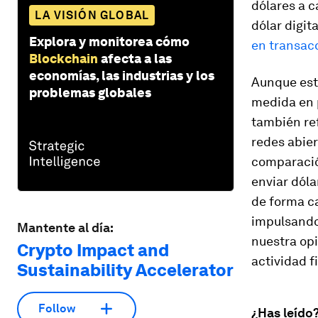
dólares a c
LA VISIÓN GLOBAL
dólar digit
Explora y monitorea cómo
en transac
Blockchain
afecta a las
economías, las industrias y los
Aunque est
problemas globales
medida en p
también ref
redes abie
comparación
enviar dóla
de forma ca
impulsando 
Mantente al día:
nuestra opi
Crypto Impact and
actividad f
Sustainability Accelerator
Follow
¿Has leído