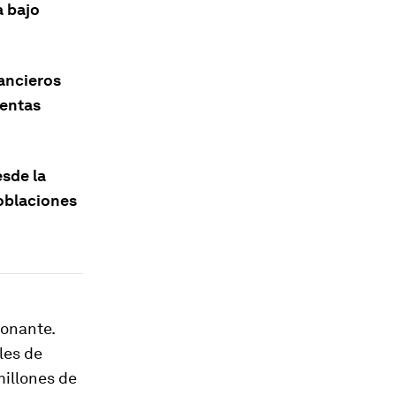
a bajo
nancieros
ientas
esde la
oblaciones
ionante.
les de
illones de