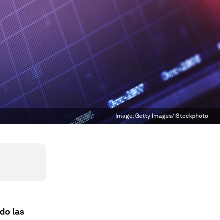
Image:
Getty Images/iStockphoto
do las