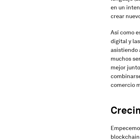
en un inten
crear nuevo
Así como e
digital y l
asistiendo 
muchos sen
mejor junto
combinarse 
comercio m
Crecim
Empecemos 
blockchain.