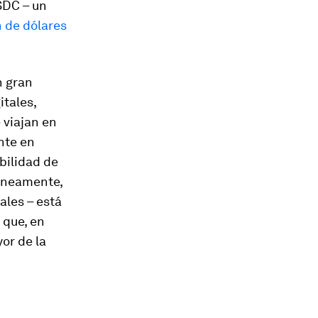
SDC – un
n de dólares
n gran
itales,
 viajan en
nte en
bilidad de
táneamente,
ales – está
 que, en
or de la