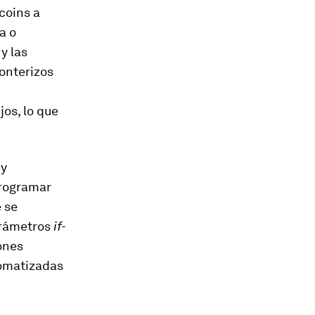
coins a
a o
y las
ronterizos
os, lo que
 y
programar
 se
arámetros
if-
ones
tomatizadas