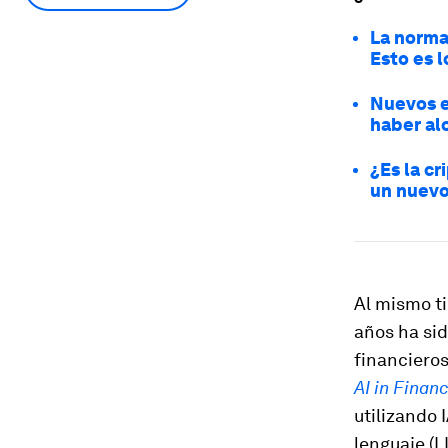
La norma
Esto es 
Nuevos e
haber al
¿Es la c
un nuevo
Al mismo ti
años ha si
financieros
AI in Finan
utilizando 
lenguaje (L