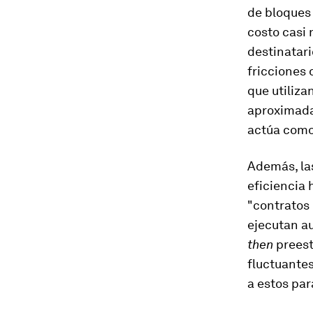
de bloques
costo casi 
destinatari
fricciones 
que utiliza
aproximadam
actúa como
Además, la
eficiencia 
"contratos 
ejecutan a
then
preest
fluctuantes
a estos pa