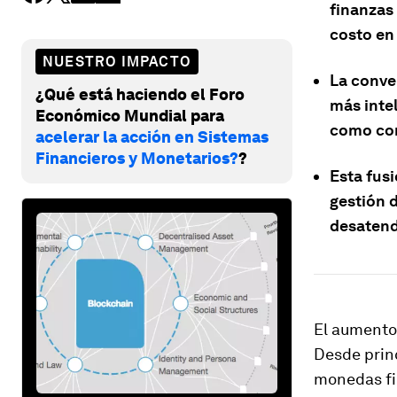
finanzas 
costo en
NUESTRO IMPACTO
La conve
¿Qué está haciendo el Foro
más inte
Económico Mundial para
como con
acelerar la acción en Sistemas
Financieros y Monetarios?
?
Esta fus
gestión 
desatend
El aumento 
Desde princ
monedas fi