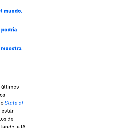
el mundo.
 podría
e muestra
s últimos
ios
io
State of
a están
los de
tando la IA