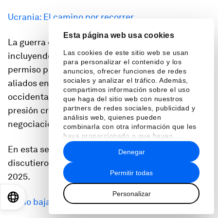
Ucrania: El camino por recorrer
Esta página web usa cookies
La guerra contra Ucrania ha tomado nuevos giros,
Las cookies de este sitio web se usan
incluyendo la ofensiva sorpresiva en Kursk y el
para personalizar el contenido y los
permiso para usar armas suministradas por
anuncios, ofrecer funciones de redes
sociales y analizar el tráfico. Además,
aliados en territorio ruso. Sin embargo, el apoyo
compartimos información sobre el uso
occidental a Ucrania sigue enfrentando una
que haga del sitio web con nuestros
partners de redes sociales, publicidad y
presión creciente, acelerando la posibilidad de
análisis web, quienes pueden
negociaciones para un acuerdo de paz.
combinarla con otra información que les
haya proporcionado o que hayan
recopilado a partir del uso que haya
En esta sesión, los líderes de toda Europa
Denegar
hecho de sus servicios.
discutieron qué depara el futuro para Ucrania en
Permitir todas
2025.
Personalizar
EN
ES
中文
日本語
Cómo bajar la temperatura en Oriente Medio