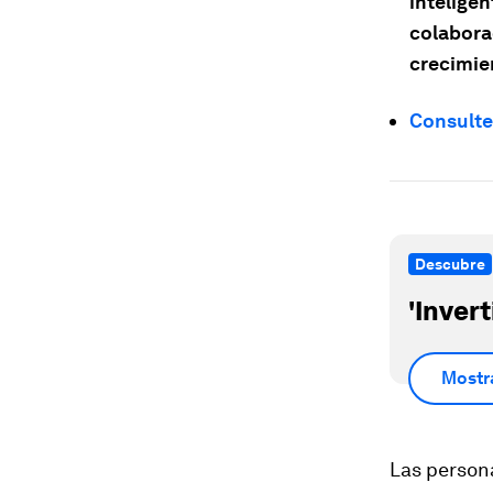
inteligen
colaborac
crecimie
Consulte
Descubre
'Inver
Mostr
Las persona