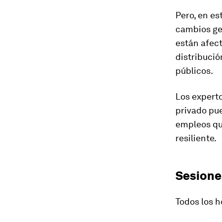
Pero, en es
cambios geo
están afect
distribució
públicos.
Los experto
privado pue
empleos qu
resiliente.
Sesione
Todos los 