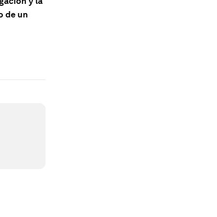
gación y la
o de un