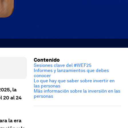
Contenido
Sesiones clave del #WEF25
Informes y lanzamientos que debes
conocer
Lo que hay que saber sobre invertir en
las personas
025, la
Más información sobre la inversión en las
personas
 20 al 24
ra la era