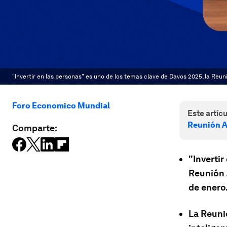
"Invertir en las personas" es uno de los temas clave de Davos 2025, la Reun
Foro Economico Mundial
Este artícu
Reunión A
Comparte:
"Invertir
Reunión 
de enero
La Reuni