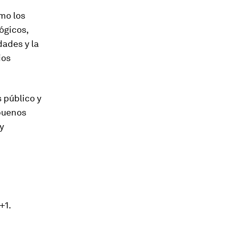
mo los
ógicos,
dades y la
ios
 público y
 buenos
y
+1.