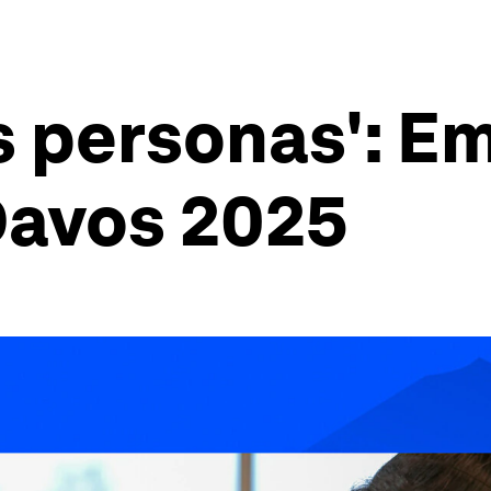
as personas': E
Davos 2025