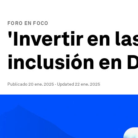
FORO EN FOCO
'Invertir en l
inclusión en 
Publicado
20 ene. 2025
·
Updated
22 ene. 2025