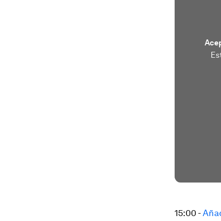
Acep
Es
15:00 -
Añad