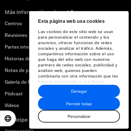
Más información sobre el Foro
Esta página web usa cookies
Centros
Las cookies de este sitio web se usan
Reuniones
para personalizar el contenido y los
anuncios, ofrecer funciones de redes
Partes interesadas
sociales y analizar el tráfico. Además,
compartimos información sobre el uso
Historias del Foro
que haga del sitio web con nuestros
partners de redes sociales, publicidad y
Notas de prensa
análisis web, quienes pueden
combinarla con otra información que les
haya proporcionado o que hayan
Galería de fotos
recopilado a partir del uso que haya
Denegar
hecho de sus servicios.
Pódcast
Permitir todas
Vídeos
Personalizar
EN
ES
中文
日本語
Participe en el Foro