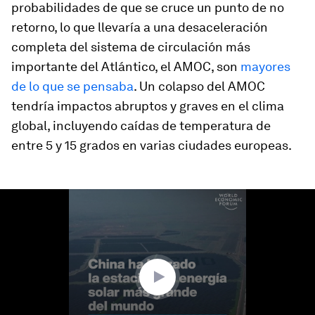
probabilidades de que se cruce un punto de no
retorno, lo que llevaría a una desaceleración
completa del sistema de circulación más
importante del Atlántico, el AMOC, son
mayores
de lo que se pensaba
. Un colapso del AMOC
tendría impactos abruptos y graves en el clima
global, incluyendo caídas de temperatura de
entre 5 y 15 grados en varias ciudades europeas.
0
seconds
of
1
minute,
28
seconds