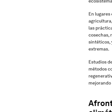
ecosistema
En lugares 
agricultura
las práctic
cosechas, 
sintéticos,
extremas.
Estudios d
métodos con
regenerati
mejorando l
Afront