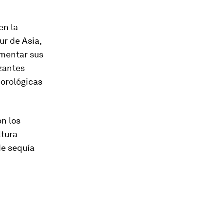
en la
ur de Asia,
umentar sus
zantes
eorológicas
n los
ltura
de sequía