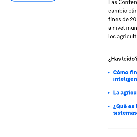
Las Confere
cambio clim
fines de 20
a nivel mun
los agricult
¿Has leído
Cómo fin
intelige
La agric
¿Qué es 
sistemas