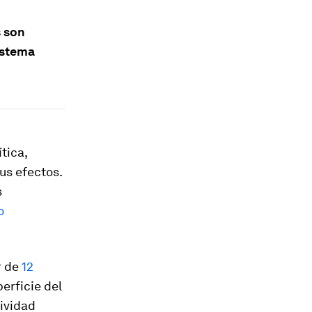
s son
istema
tica,
us efectos.
s
o
r de
12
erficie del
tividad