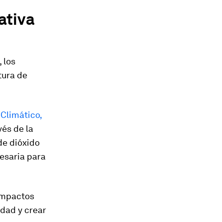
ativa
, los
tura de
Climático,
vés de la
de dióxido
esaria para
 impactos
idad y crear