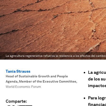
La agricultura regenerativa refuerza la resiliencia a los efectos del cambio
Tania Strauss
La agricu
Head of Sustainable Growth and People
de los su
Agenda, Member of the Executive Committee
,
impactos
World Economic Forum
Para logr
Comparte:
financia