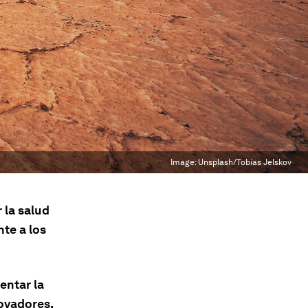
Image:
Unsplash/Tobias Jelskov
 la salud
nte a los
entar la
ovadores.