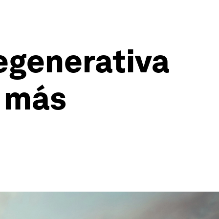
egenerativa
s más