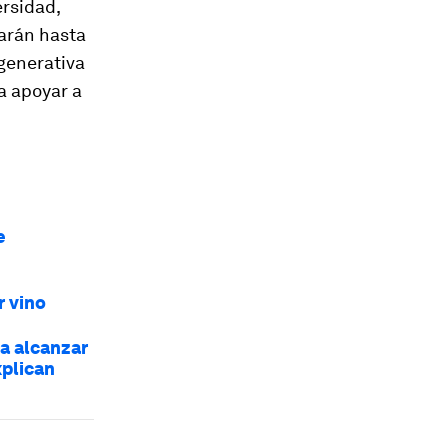
ersidad,
rarán hasta
egenerativa
ra apoyar a
e
r vino
a alcanzar
xplican