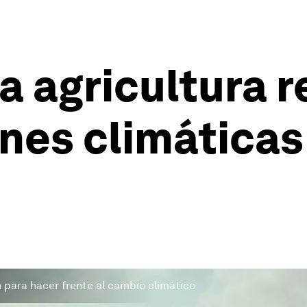
 agricultura r
ones climática
n para hacer frente al cambio climático