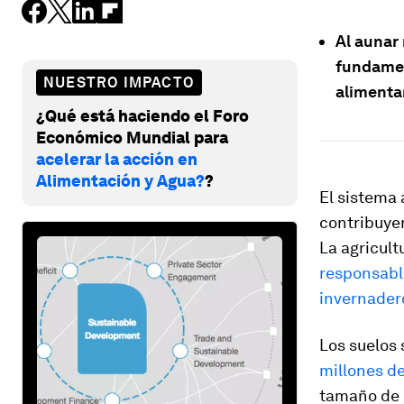
Al aunar 
fundamen
NUESTRO IMPACTO
alimentar
¿Qué está haciendo el Foro
Económico Mundial para
acelerar la acción en
Alimentación y Agua?
?
El sistema 
contribuyen
La agricult
responsabl
invernadero
Los suelos
millones d
tamaño de I