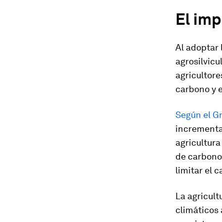
El imp
Al adoptar 
agrosilvicul
agricultore
carbono y e
Según el G
incrementar
agricultura
de carbono 
limitar el 
La agricult
climáticos 