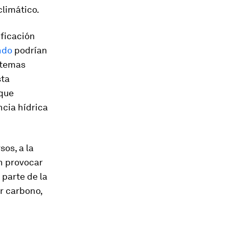
climático.
ificación
ndo
podrían
stemas
sta
 que
ncia hídrica
sos, a la
en provocar
 parte de la
r carbono,