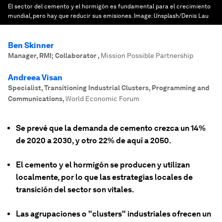
El sector del cemento y el hormigón es fundamental para el crecimiento
mundial, pero hay que reducir sus emisiones.
Image:
Unsplash/Denis Lau
Ben Skinner
Manager, RMI; Collaborator
,
Mission Possible Partnership
Andreea Visan
Specialist, Transitioning Industrial Clusters, Programming and
Communications
,
World Economic Forum
Se prevé que la demanda de cemento crezca un 14%
de 2020 a 2030, y otro 22% de aquí a 2050.
El cemento y el hormigón se producen y utilizan
localmente, por lo que las estrategias locales de
transición del sector son vitales.
Las agrupaciones o "clusters" industriales ofrecen un