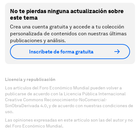
No te pierdas ninguna actualización sobre
este tema
Crea una cuenta gratuita y accede a tu colección
personalizada de contenidos con nuestras últimas
publicaciones y análisis.
Inscríbete de forma gratuita
Licencia y republicación
Los artículos del Foro Económico Mundial pueden volver a
publicarse de acuerdo con la Licencia Pública Internacional
Creative Commons Reconocimiento-NoComercial-
SinObraDerivada 4.0, y de acuerdo con nuestras condiciones de
uso.
Las opiniones expresadas en este artículo son las del autor y no
del Foro Económico Mundial.