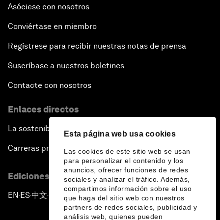
Asóciese con nosotros
Conviértase en miembro
Regístrese para recibir nuestras notas de prensa
Suscríbase a nuestros boletines
Contacte con nosotros
Enlaces directos
La sostenibilidad en el Foro
Esta página web usa cookies
Carreras profesionales
Las cookies de este sitio web se usan
para personalizar el contenido y los
anuncios, ofrecer funciones de redes
Ediciones en otros idiomas
sociales y analizar el tráfico. Además,
compartimos información sobre el uso
EN
ES
中文
日本語
▪
▪
▪
que haga del sitio web con nuestros
partners de redes sociales, publicidad y
análisis web, quienes pueden