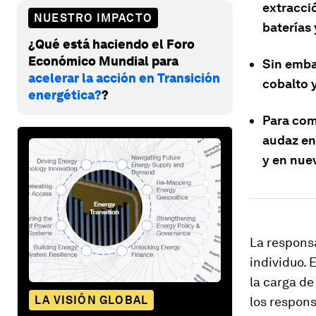
extracci
NUESTRO IMPACTO
baterías 
¿Qué está haciendo el Foro
Económico Mundial para
Sin emba
acelerar la acción en Transición
cobalto y
energética?
?
Para com
audaz en
y en nue
La responsa
individuo. 
la carga de
LA VISIÓN GLOBAL
los respons