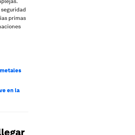
mplejas.
a seguridad
rias primas
 naciones
 metales
ve en la
llegar