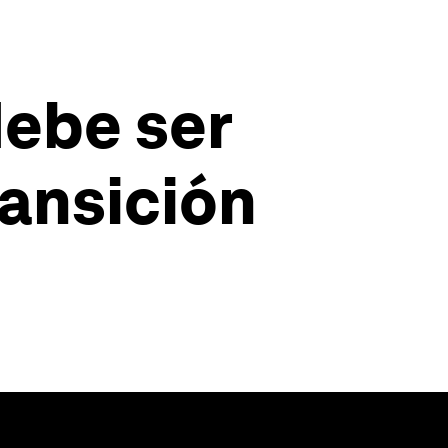
debe ser
ransición