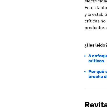
electricida
Estos fact
y la estabi
críticas no
productora
¿Has leído
3 enfoqu
críticos
Por qué 
brecha d
Revita