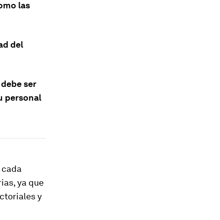
como las
ad del
 debe ser
u personal
n cada
rias, ya que
ctoriales y