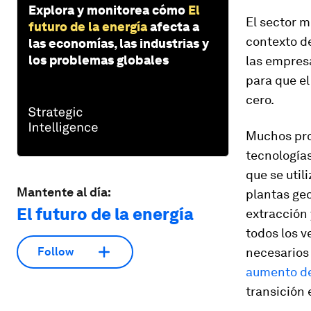
Explora y monitorea cómo
El
El sector m
futuro de la energía
afecta a
contexto de
las economías, las industrias y
los problemas globales
las empres
para que e
cero.
Muchos pro
tecnologías
que se util
Mantente al día:
plantas geo
El futuro de la energía
extracción 
todos los v
necesarios 
Follow
aumento de
transición 