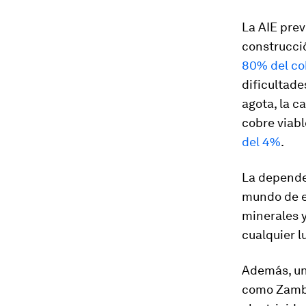
La AIE prev
construcció
80% del co
dificultade
agota, la c
cobre viabl
del 4%
.
La depende
mundo de e
minerales y
cualquier l
Además, un
como Zambi