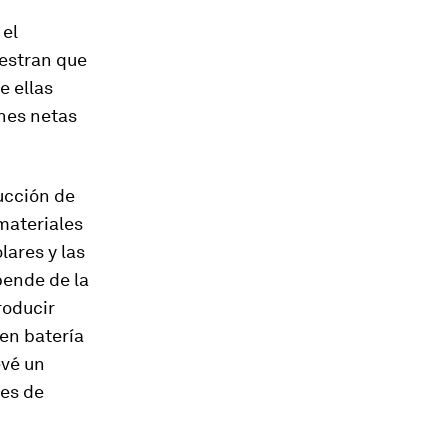
 el
uestran que
e ellas
nes netas
ucción de
 materiales
lares y las
pende de la
roducir
en batería
evé un
es de