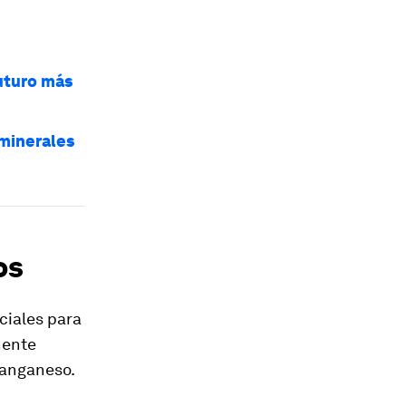
futuro más
 minerales
os
ciales para
nente
manganeso.