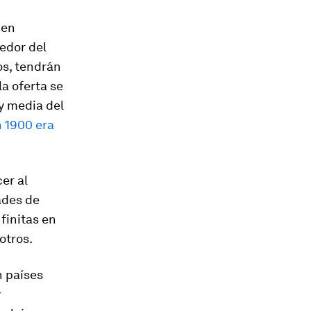
 en
dedor del
nos, tendrán
a oferta se
ey media del
 1900 era
er al
ades de
finitas en
otros.
n países
y