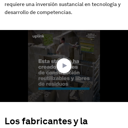
requiere una inversión sustancial en tecnología y
desarrollo de competencias.
0
seconds
of
1
minute,
42
seconds
Los fabricantes y la