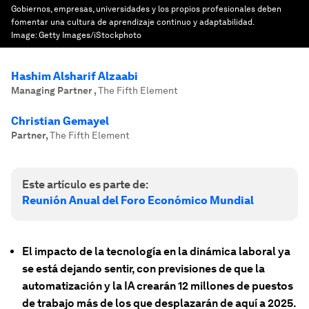
Gobiernos, empresas, universidades y los propios profesionales deben
fomentar una cultura de aprendizaje continuo y adaptabilidad.
Image:
Getty Images/iStockphoto
Hashim Alsharif Alzaabi
Managing Partner
,
The Fifth Element
Christian Gemayel
Partner
,
The Fifth Element
Este artículo es parte de:
Reunión Anual del Foro Económico Mundial
El impacto de la tecnología en la dinámica laboral ya
se está dejando sentir, con previsiones de que la
automatización y la IA crearán 12 millones de puestos
de trabajo más de los que desplazarán de aquí a 2025.