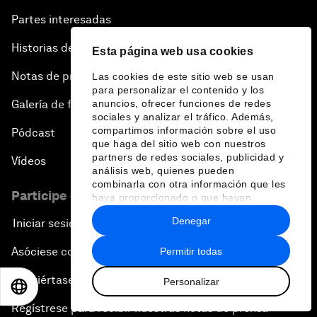
Partes interesadas
Historias del Foro
Esta página web usa cookies
Notas de prensa
Las cookies de este sitio web se usan
para personalizar el contenido y los
anuncios, ofrecer funciones de redes
Galería de fotos
sociales y analizar el tráfico. Además,
compartimos información sobre el uso
Pódcast
que haga del sitio web con nuestros
partners de redes sociales, publicidad y
Vídeos
análisis web, quienes pueden
combinarla con otra información que les
Participe en el Foro
haya proporcionado o que hayan
recopilado a partir del uso que haya
Denegar
Iniciar sesión
hecho de sus servicios.
Asóciese con nosotros
Permitir todas
Conviértase en miembro
Personalizar
EN
ES
中文
日本語
Regístrese para recibir nuestras notas de prensa