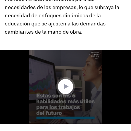
necesidades de las empresas, lo que subraya la
necesidad de enfoques dinámicos de la
educación que se ajusten a las demandas
cambiantes de la mano de obra.
0
seconds
of
1
minute,
35
seconds