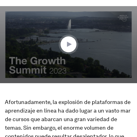
0
seconds
of
3
minutes,
25
seconds
Afortunadamente, la explosión de plataformas de
aprendizaje en línea ha dado lugar a un vasto mar
de cursos que abarcan una gran variedad de
temas. Sin embargo, el enorme volumen de
contenidos puede resultar desalentador, lo que