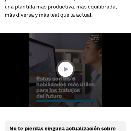
una plantilla más productiva, más equilibrada,
más diversa y más leal que la actual.
0
seconds
of
1
minute,
35
seconds
No te pierdas ninguna actualización sobre