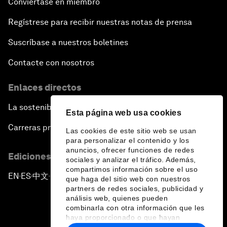
Conviértase en miembro
Regístrese para recibir nuestras notas de prensa
Suscríbase a nuestros boletines
Contacte con nosotros
Enlaces directos
La sostenibilidad en el Foro
Esta página web usa cookies
Carreras profesionales
Las cookies de este sitio web se usan
para personalizar el contenido y los
anuncios, ofrecer funciones de redes
Ediciones en otros idiomas
sociales y analizar el tráfico. Además,
compartimos información sobre el uso
EN
ES
中文
日本語
▪
▪
▪
que haga del sitio web con nuestros
partners de redes sociales, publicidad y
análisis web, quienes pueden
combinarla con otra información que les
haya proporcionado o que hayan