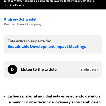
talento y crear puestos de trabajo de alta calidad.
Image:
Cottonbro
Studios/Pexels
Andrew Schwedel
Partner
,
Bain & Company
Este artículo es parte de:
Sustainable Development Impact Meetings
Listen to the article
16
min listen
La fuerza laboral mundial está envejeciendo debido a
la menor incorporación de jóvenes y a los cambios en