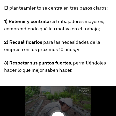
El planteamiento se centra en tres pasos claros:
1) Retener y contratar a
trabajadores mayores,
comprendiendo qué les motiva en el trabajo;
2) Recualificarlos
para las necesidades de la
empresa en los próximos 10 años; y
3) Respetar sus puntos fuertes,
permitiéndoles
hacer lo que mejor saben hacer.
0
seconds
of
1
minute,
28
seconds