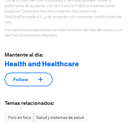
Los artículos del Foro Económico Mundial pueden volver a
publicarse de acuerdo con la Licencia Pública Internacional
Creative Commons Reconocimiento-NoComercial-
SinObraDerivada 4.0, y de acuerdo con nuestras condiciones de
uso.
Las opiniones expresadas en este artículo son las del autor y no
del Foro Económico Mundial.
Mantente al día:
Health and Healthcare
Follow
Temas relacionados:
Foro en foco
Salud y sistemas de salud