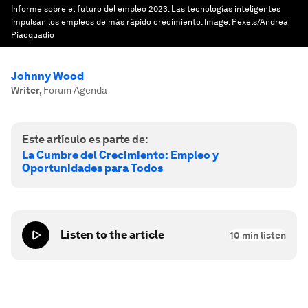
Informe sobre el futuro del empleo 2023: Las tecnologías inteligentes
impulsan los empleos de más rápido crecimiento.
Image:
Pexels/Andrea
Piacquadio
Johnny Wood
Writer
,
Forum Agenda
Este artículo es parte de:
La Cumbre del Crecimiento: Empleo y
Oportunidades para Todos
Listen to the article
10
min listen