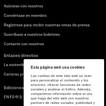
Asóciese con nosotros
Conviértase en miembro
Regístrese para recibir nuestras notas de prensa
Suscríbase a nuestros boletines
Contacte con nosotros
Enlaces directos
La sostenibilidad en el Foro
Esta página web usa cookies
Carreras profesionales
Las cookies de este sitio web se usan
para personalizar el contenido y los
anuncios, ofrecer funciones de redes
Ediciones en otros idiomas
sociales y analizar el tráfico. Además,
compartimos información sobre el uso
EN
ES
中文
日本語
▪
▪
▪
que haga del sitio web con nuestros
partners de redes sociales, publicidad y