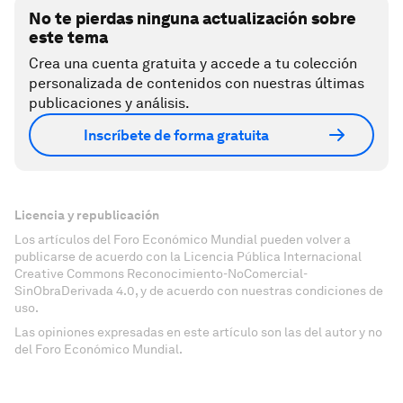
No te pierdas ninguna actualización sobre
este tema
Crea una cuenta gratuita y accede a tu colección
personalizada de contenidos con nuestras últimas
publicaciones y análisis.
Inscríbete de forma gratuita
Licencia y republicación
Los artículos del Foro Económico Mundial pueden volver a
publicarse de acuerdo con la Licencia Pública Internacional
Creative Commons Reconocimiento-NoComercial-
SinObraDerivada 4.0, y de acuerdo con nuestras condiciones de
uso.
Las opiniones expresadas en este artículo son las del autor y no
del Foro Económico Mundial.