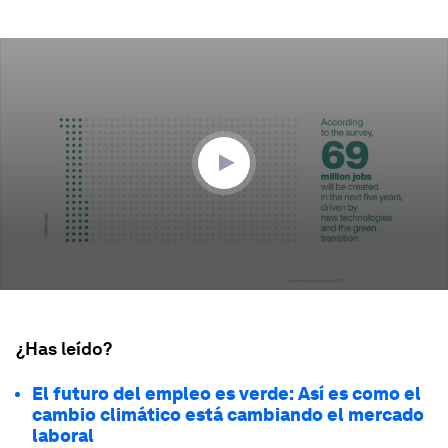
0
seconds
of
41
seconds
¿Has leído?
El futuro del empleo es verde: Así es como el
cambio climático está cambiando el mercado
laboral