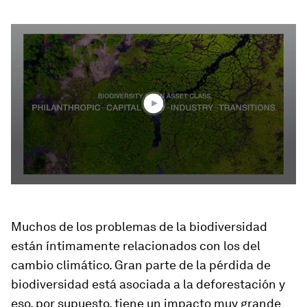
0
seconds
of
3
minutes,
33
seconds
Muchos de los problemas de la biodiversidad
están íntimamente relacionados con los del
cambio climático. Gran parte de la pérdida de
biodiversidad está asociada a la deforestación y
eso, por supuesto, tiene un impacto muy grande