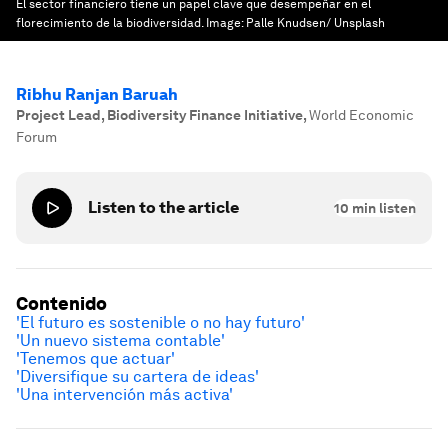
El sector financiero tiene un papel clave que desempeñar en el
florecimiento de la biodiversidad.
Image:
Palle Knudsen/ Unsplash
Ribhu Ranjan Baruah
‪Project Lead, Biodiversity Finance Initiative
,
World Economic
Forum
Listen to the article
10
min listen
Contenido
'El futuro es sostenible o no hay futuro'
'Un nuevo sistema contable'
'Tenemos que actuar'
'Diversifique su cartera de ideas'
'Una intervención más activa'