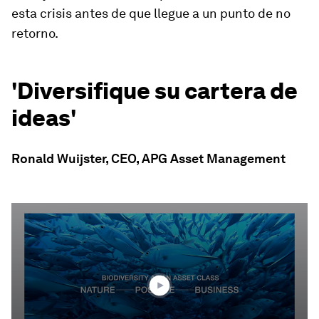
esta crisis antes de que llegue a un punto de no
retorno.
'Diversifique su cartera de
ideas'
Ronald Wuijster, CEO, APG Asset Management
0
seconds
of
2
minutes,
25
seconds