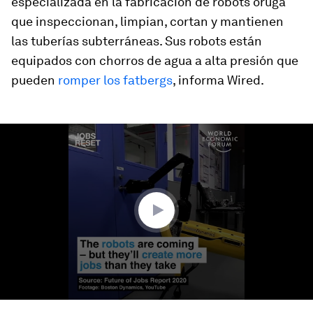
especializada en la fabricación de robots oruga
que inspeccionan, limpian, cortan y mantienen
las tuberías subterráneas. Sus robots están
equipados con chorros de agua a alta presión que
pueden
romper los fatbergs
, informa Wired.
0
seconds
of
1
minute,
36
seconds