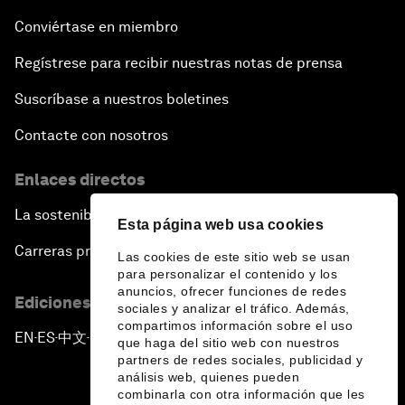
Conviértase en miembro
Regístrese para recibir nuestras notas de prensa
Suscríbase a nuestros boletines
Contacte con nosotros
Enlaces directos
La sostenibilidad en el Foro
Esta página web usa cookies
Carreras profesionales
Las cookies de este sitio web se usan
para personalizar el contenido y los
anuncios, ofrecer funciones de redes
Ediciones en otros idiomas
sociales y analizar el tráfico. Además,
compartimos información sobre el uso
EN
ES
中文
日本語
▪
▪
▪
que haga del sitio web con nuestros
partners de redes sociales, publicidad y
análisis web, quienes pueden
combinarla con otra información que les