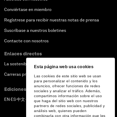
Conviértase en miembro
Regístrese para recibir nuestras notas de prensa
Suscríbase a nuestros boletines
Contacte con nosotros
Enlaces directos
La sostenibilidad en el Foro
Esta página web usa cookies
Carreras profesionales
Las cookies de este sitio web se usan
para personalizar el contenido y los
anuncios, ofrecer funciones de redes
Ediciones en otros idiomas
sociales y analizar el tráfico. Además,
compartimos información sobre el uso
EN
ES
中文
日本語
▪
▪
▪
que haga del sitio web con nuestros
partners de redes sociales, publicidad y
análisis web, quienes pueden
combinarla con otra información que les