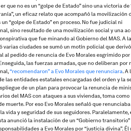
r que no es un “golpe de Estado” sino una victoria de 
iranía”, un eficaz relato que acompañó la movilización 
 un “golpe de Estado” en proceso. No fue judicial ni
nal, sino resultado de una movilización social y una a
onspirativa que fue minando al Gobierno del MAS. A la
ó varias ciudades se sumó un motín policial que derivó
al al pedido de renuncia de Evo Morales esgrimido por 
Enseguida, las fuerzas armadas, que no deliberan por
nal,
“recomendaron” a Evo Morales que renunciara
. A 
e las entidades estatales encargadas del orden y la 
espliegue de un plan para provocar la renuncia de mini
rios del MAS con ataques a sus viviendas, toma como
e muerte. Por eso Evo Morales señaló que renunciaba
la vida y seguridad de sus seguidores. Paralelamente, 
sta anunció la instalación de un “Gobierno transitorio”
esponsabilidades a Evo Morales por “justicia divina”. É