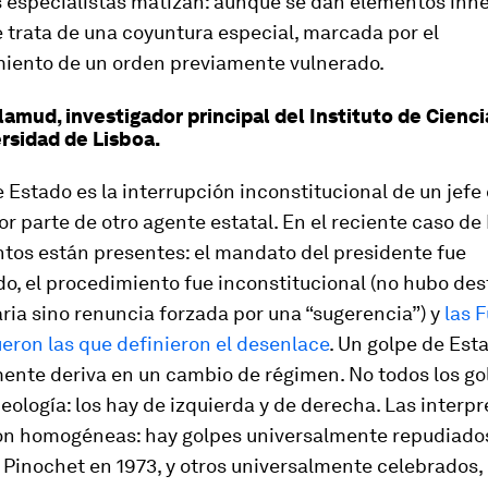
s especialistas matizan: aunque se dan elementos inh
e trata de una coyuntura especial, marcada por el
miento de un orden previamente vulnerado.
amud, investigador principal del Instituto de Cienci
ersidad de Lisboa.
 Estado es la interrupción inconstitucional de un jefe
r parte de otro agente estatal. En el reciente caso de B
ntos están presentes: el mandato del presidente fue
o, el procedimiento fue inconstitucional (no hubo des
ia sino renuncia forzada por una “sugerencia”) y
las 
eron las que definieron el desenlace
. Un golpe de Est
ente deriva en un cambio de régimen. No todos los go
eología: los hay de izquierda y de derecha. Las interp
n homogéneas: hay golpes universalmente repudiados
Pinochet en 1973, y otros universalmente celebrados,