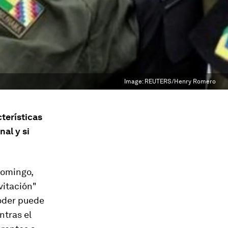
Image:
REUTERS/Henry Romero
terísticas
al y si
domingo,
vitación"
oder puede
ntras el