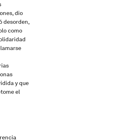
s
ones, dio
ró desorden,
solo como
olidaridad
 llamarse
rias
zonas
vidida y que
etome el
erencia