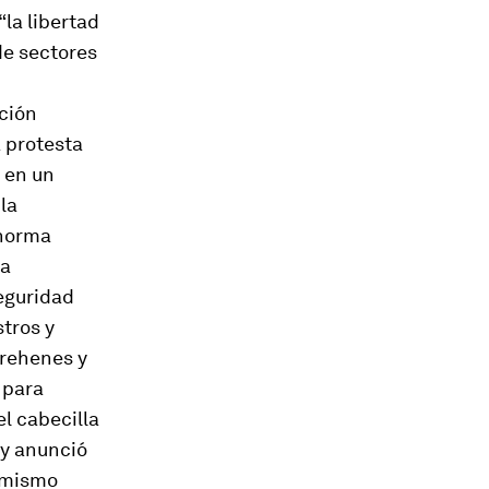
“la libertad
de sectores
cción
 protesta
 en un
la
 norma
la
seguridad
stros y
 rehenes y
 para
el cabecilla
 y anunció
l mismo