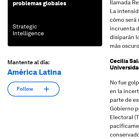
llamada Rev
problemas globales
La intensid
cómo será r
incruenta d
disiparán 
más oscuro
Cecilia Sal
Mantente al día:
Universida
América Latina
No fue golp
Follow
en la incer
parte de es
Gobierno po
Electoral (
pacíficamen
conservado