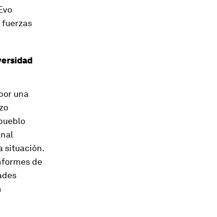
 Evo
y fuerzas
versidad
por una
izo
 pueblo
unal
 situación.
informes de
dades
n