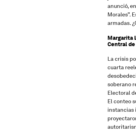
anunció, en
Morales”. E
armadas. ¿Q
Margarita 
Central de
La crisis p
cuarta reel
desobedeci
soberano re
Electoral d
El conteo s
instancias 
proyectaro
autoritaris