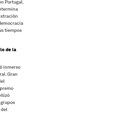
en Portugal.
determina
istración
a democracia
us tiempos
lo de la
dó inmerso
ral. Gran
del
Supremo
ilizó
a grupos
 del