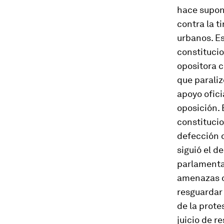
hace supone
contra la t
urbanos. Es
constitucio
opositora c
que paraliz
apoyo ofici
oposición. 
constitucio
defección d
siguió el d
parlamenta
amenazas d
resguardar 
de la prote
juicio de r