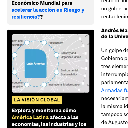
resto de lo
Económico Mundial para
un golpe, s
acelerar la acción en Riesgo y
restableci
resiliencia?
?
Andrés Mal
de la Univ
Un golpe de
Gobierno po
tres eleme
interrumpid
parlamentar
Armadas fu
necesariam
LA VISIÓN GLOBAL
la misma id
Explora y monitorea cómo
tampoco so
América Latina
afecta a las
de Augusto 
economías, las industrias y los