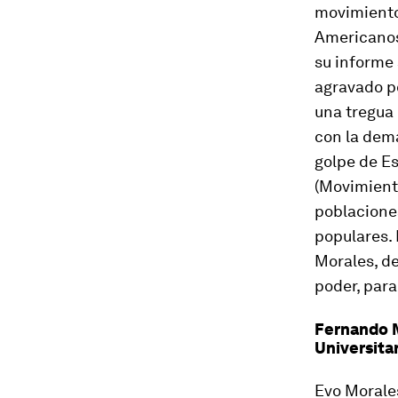
movimiento
Americanos 
su informe 
agravado po
una tregua
con la dema
golpe de E
(Movimiento
poblacione
populares. 
Morales, d
poder, para 
Fernando M
Universita
Evo Morales