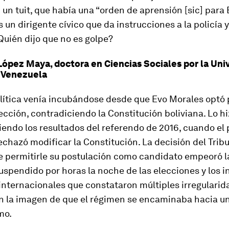
 un tuit, que había una “orden de aprensión [sic] para
s un dirigente cívico que da instrucciones a la policía 
uién dijo que no es golpe?
López Maya, doctora en Ciencias Sociales por la Uni
 Venezuela
olítica venía incubándose desde que Evo Morales optó 
ección, contradiciendo la Constitución boliviana. Lo h
endo los resultados del referendo de 2016, cuando el
chazó modificar la Constitución. La decisión del Trib
e permitirle su postulación como candidato empeoró la
uspendido por horas la noche de las elecciones y los 
internacionales que constataron múltiples irregulari
n la imagen de que el régimen se encaminaba hacia u
mo.