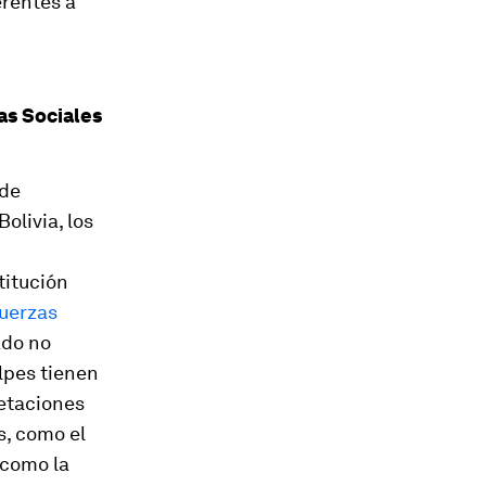
erentes a
as Sociales
 de
olivia, los
titución
Fuerzas
ado no
lpes tienen
retaciones
, como el
 como la