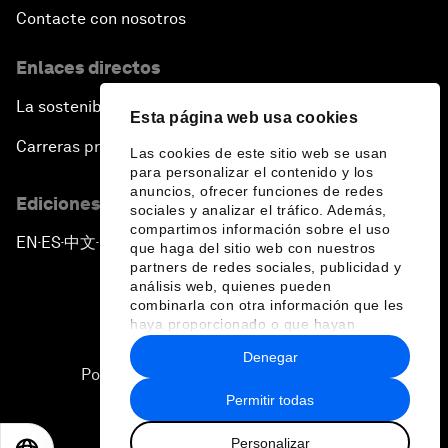
Contacte con nosotros
Enlaces directos
La sostenibilidad en el Foro
Esta página web usa cookies
Carreras profesionales
Las cookies de este sitio web se usan
para personalizar el contenido y los
anuncios, ofrecer funciones de redes
Ediciones en otros idiomas
sociales y analizar el tráfico. Además,
compartimos información sobre el uso
EN
ES
中文
日本語
▪
▪
▪
que haga del sitio web con nuestros
partners de redes sociales, publicidad y
análisis web, quienes pueden
combinarla con otra información que les
haya proporcionado o que hayan
recopilado a partir del uso que haya
Denegar
hecho de sus servicios.
Política de privacidad y normas de uso
Permitir todas
Sitemap
Personalizar