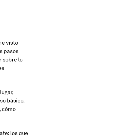
he visto
os pasos
r sobre lo
es
lugar,
so básico.
r, cómo
te: los que