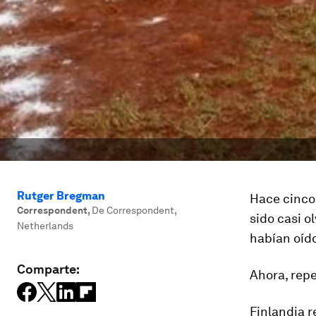
Rutger Bregman
Hace cinco
Correspondent
,
De Correspondent,
sido casi o
Netherlands
habían oído
Comparte:
Ahora, repe
Finlandia r