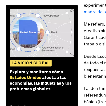
experiment
madre de t
Me refiero,
efectivo si
Garantizado
trabajo o si
Desde Escoc
de todo el
LA VISIÓN GLOBAL
respuesta a
Explora y monitorea cómo
bienestar 
Estados Unidos
afecta a las
economías, las industrias y los
La idea ta
problemas globales
referéndum 
básico (fre