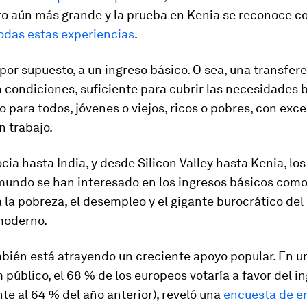
o aún más grande y la prueba en Kenia se reconoce c
odas estas experiencias
.
 por supuesto, a un ingreso básico. O sea, una transfer
n condiciones, suficiente para cubrir las necesidades 
 para todos, jóvenes o viejos, ricos o pobres, con exc
n trabajo.
ia hasta India, y desde Silicon Valley hasta Kenia, los
 mundo se han interesado en los ingresos básicos com
 la pobreza, el desempleo y el gigante burocrático del
moderno.
mbién está atrayendo un creciente apoyo popular. En u
público, el 68 % de los europeos votaría a favor del i
nte al 64 % del año anterior), reveló una
encuesta de e