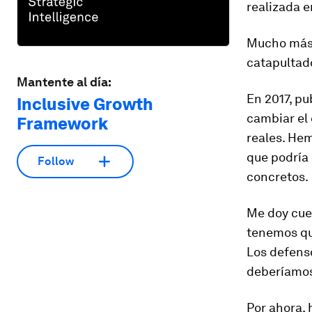
realizada e
Mucho más r
catapultad
Mantente al día:
En 2017, pu
Inclusive Growth
cambiar el 
Framework
reales. Hem
que podría
Follow
concretos.
Me doy cuen
tenemos qu
Los defens
deberíamos 
Por ahora, 