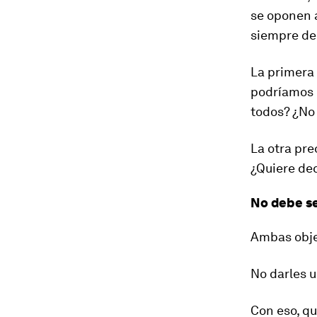
se oponen a
siempre de
La primera
podríamos d
todos? ¿No
La otra pr
¿Quiere dec
No debe se
Ambas objec
No darles u
Con eso, q