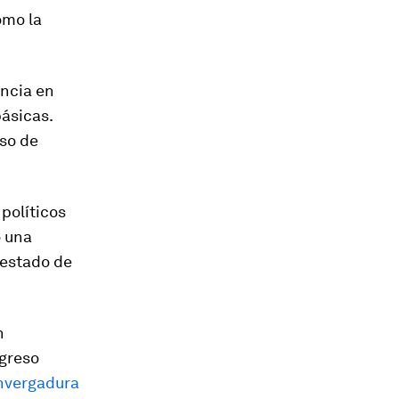
omo la
encia en
básicas.
eso de
 políticos
o una
 estado de
n
ngreso
nvergadura