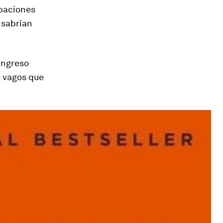
upaciones
e sabrían
ingreso
s vagos que