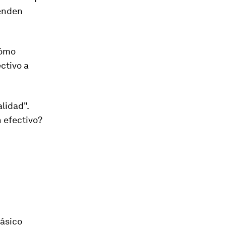
penden
Cómo
ctivo a
alidad".
n efectivo?
básico