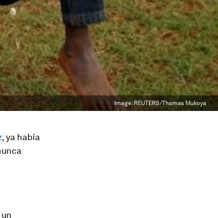
Image:
REUTERS/Thomas Mukoya
z
, ya había
 nunca
un