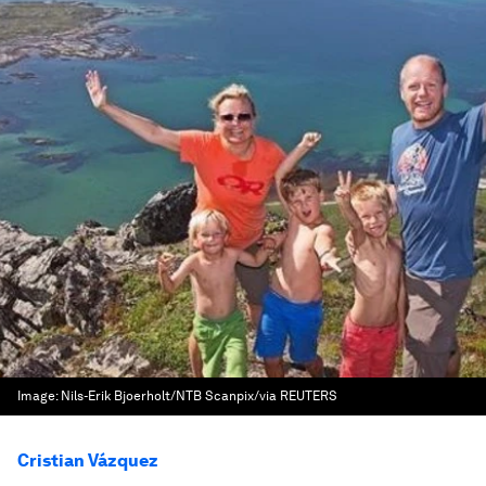
Image:
Nils-Erik Bjoerholt/NTB Scanpix/via REUTERS
Cristian Vázquez