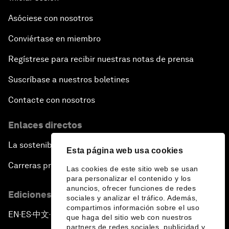
Asóciese con nosotros
Conviértase en miembro
Regístrese para recibir nuestras notas de prensa
Suscríbase a nuestros boletines
Contacte con nosotros
Enlaces directos
La sostenibilidad en el Foro
Esta página web usa cookies
Carreras profesionales
Las cookies de este sitio web se usan
para personalizar el contenido y los
anuncios, ofrecer funciones de redes
Ediciones en otros idiomas
sociales y analizar el tráfico. Además,
compartimos información sobre el uso
EN
ES
中文
日本語
▪
▪
▪
que haga del sitio web con nuestros
partners de redes sociales, publicidad y