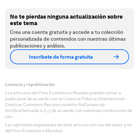
No te pierdas ninguna actualización sobre
este tema
Crea una cuenta gratuita y accede a tu colección
personalizada de contenidos con nuestras últimas
publicaciones y análisis.
Inscríbete de forma gratuita
Licencia y republicación
Los artículos del Foro Económico Mundial pueden volver a
publicarse de acuerdo con la Licencia Pública Internacional
Creative Commons Reconocimiento-NoComercial-
SinObraDerivada 4.0, y de acuerdo con nuestras condiciones de
uso.
Las opiniones expresadas en este artículo son las del autor y no
del Foro Económico Mundial.