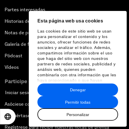
Partes interesadas
Esta página web usa cookies
Historias del Foro
Las cookies de este sitio web se usan
Notas de prensa
para personalizar el contenido y los
anuncios, ofrecer funciones de redes
Galería de fotos
sociales y analizar el tráfico. Además,
compartimos información sobre el uso
Pódcast
que haga del sitio web con nuestros
partners de redes sociales, publicidad y
Vídeos
análisis web, quienes pueden
combinarla con otra información que les
haya proporcionado o que hayan
Participe en el Foro
recopilado a partir del uso que haya
Denegar
hecho de sus servicios.
Iniciar sesión
Permitir todas
Asóciese con nosotros
Personalizar
Conviértase en miembro
EN
ES
中文
日本語
Regístrese para recibir nuestras notas de prensa