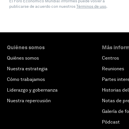
El Foro Económico Mundial informes puede volver a
publicarse de acuerdo con nuestros
Términos de uso
.
Quiénes somos
Más inform
Quiénes somos
Centros
Nuestra estrategia
Reuniones
Cómo trabajamos
Partes inter
Liderazgo y gobernanza
Historias del
Nuestra repercusión
Notas de pr
Galería de f
Pódcast