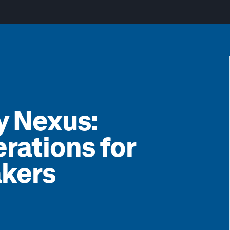
y Nexus:
rations for
akers