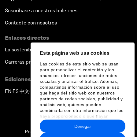
Suscríbase a nuestros boletines
Contacte con nosotros
Enlaces directos
La sostenibilidad en el Foro
Esta página web usa cookies
Carreras profesionales
Las cookies de este sitio web se usan
para personalizar el contenido y los
anuncios, ofrecer funciones de redes
Ediciones en otros idiomas
sociales y analizar el tráfico. Además,
compartimos información sobre el uso
EN
ES
中文
日本語
▪
▪
▪
que haga del sitio web con nuestros
partners de redes sociales, publicidad y
análisis web, quienes pueden
combinarla con otra información que les
haya proporcionado o que hayan
recopilado a partir del uso que haya
Denegar
hecho de sus servicios.
Política de privacidad y normas de uso