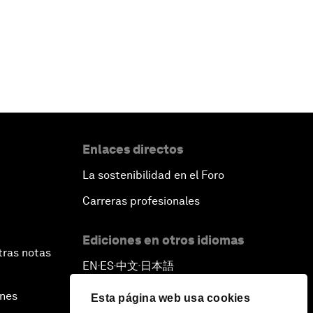
Enlaces directos
La sostenibilidad en el Foro
Carreras profesionales
Ediciones en otros idiomas
tras notas
EN
ES
中文
日本語
▪
▪
▪
ines
Esta página web usa cookies