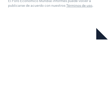
El Foro Económico Mundial informes puede volver a
publicarse de acuerdo con nuestros
Términos de uso
.
En esta serie
Travel & Tourism Development
Index 2024