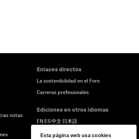
Leer más
Enlaces directos
La sostenibilidad en el Foro
Carreras profesionales
Ediciones en otros idiomas
tras notas
EN
ES
中文
日本語
▪
▪
▪
ines
Esta página web usa cookies