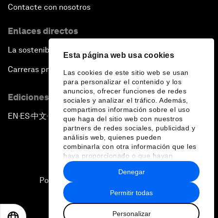
Contacte con nosotros
Enlaces directos
La sostenibilidad en el Foro
Esta página web usa cookies
Carreras profesionales
Las cookies de este sitio web se usan
para personalizar el contenido y los
anuncios, ofrecer funciones de redes
Ediciones en otros idiomas
sociales y analizar el tráfico. Además,
compartimos información sobre el uso
EN
ES
中文
日本語
▪
▪
▪
que haga del sitio web con nuestros
partners de redes sociales, publicidad y
análisis web, quienes pueden
combinarla con otra información que les
haya proporcionado o que hayan
recopilado a partir del uso que haya
Denegar
hecho de sus servicios.
Política de privacidad y normas de uso
Permitir todas
Sitemap
Personalizar
©
2026
Foro Económico Mundial
EN
ES
中文
日本語