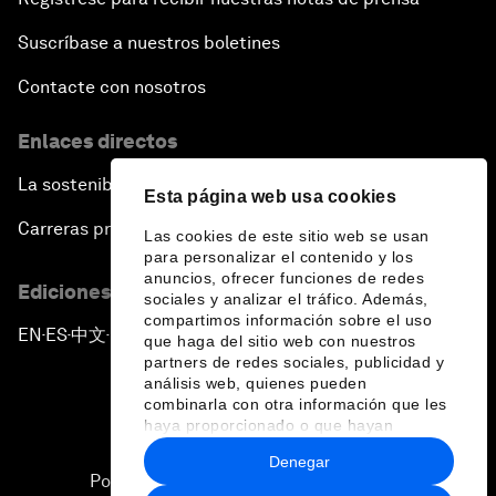
Suscríbase a nuestros boletines
Contacte con nosotros
Enlaces directos
La sostenibilidad en el Foro
Esta página web usa cookies
Carreras profesionales
Las cookies de este sitio web se usan
para personalizar el contenido y los
anuncios, ofrecer funciones de redes
Ediciones en otros idiomas
sociales y analizar el tráfico. Además,
compartimos información sobre el uso
EN
ES
中文
日本語
▪
▪
▪
que haga del sitio web con nuestros
partners de redes sociales, publicidad y
análisis web, quienes pueden
combinarla con otra información que les
haya proporcionado o que hayan
recopilado a partir del uso que haya
Denegar
hecho de sus servicios.
Política de privacidad y normas de uso