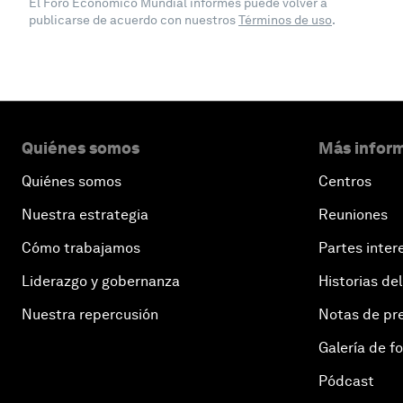
El Foro Económico Mundial informes puede volver a
publicarse de acuerdo con nuestros
Términos de uso
.
Quiénes somos
Más inform
Quiénes somos
Centros
Nuestra estrategia
Reuniones
Cómo trabajamos
Partes inter
Liderazgo y gobernanza
Historias del
Nuestra repercusión
Notas de pr
Galería de f
Pódcast