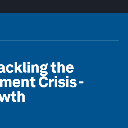
Tackling the
ent Crisis -
owth