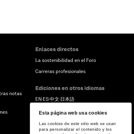
Enlaces directos
La sostenibilidad en el Foro
Carreras profesionales
Ediciones en otros idiomas
tras notas
EN
ES
中文
日本語
▪
▪
▪
ines
Esta página web usa cookies
Las cookies de este sitio web se usan
para personalizar el contenido y los