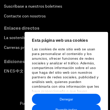
Suscríbase a nuestros boletines
Contacte con nosotros
Enlaces directos
La sostenibilidad en el Foro
Esta página web usa cookies
Carreras profesionales
Las cookies de este sitio web se usan
para personalizar el contenido y los
anuncios, ofrecer funciones de redes
Ediciones en otros idiomas
sociales y analizar el tráfico. Además,
compartimos información sobre el uso
EN
ES
中文
日本語
▪
▪
▪
que haga del sitio web con nuestros
partners de redes sociales, publicidad y
análisis web, quienes pueden
combinarla con otra información que les
haya proporcionado o que hayan
recopilado a partir del uso que haya
Denegar
hecho de sus servicios.
Política de privacidad y normas de uso
Permitir todas