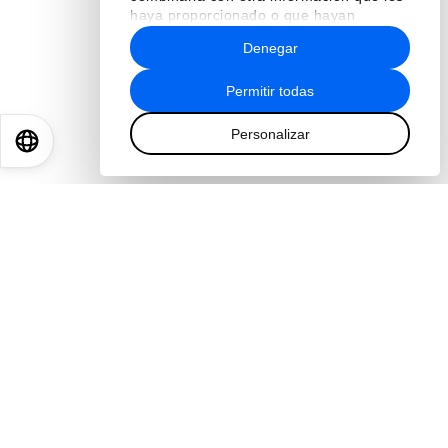
haya proporcionado o que hayan
recopilado a partir del uso que haya
Denegar
hecho de sus servicios.
Permitir todas
Personalizar
EN
ES
中文
日本語