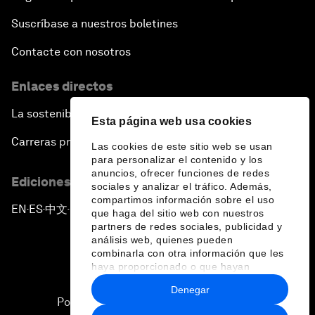
Suscríbase a nuestros boletines
Contacte con nosotros
Enlaces directos
La sostenibilidad en el Foro
Esta página web usa cookies
Carreras profesionales
Las cookies de este sitio web se usan
para personalizar el contenido y los
anuncios, ofrecer funciones de redes
Ediciones en otros idiomas
sociales y analizar el tráfico. Además,
compartimos información sobre el uso
EN
ES
中文
日本語
▪
▪
▪
que haga del sitio web con nuestros
partners de redes sociales, publicidad y
análisis web, quienes pueden
combinarla con otra información que les
haya proporcionado o que hayan
recopilado a partir del uso que haya
Denegar
hecho de sus servicios.
Política de privacidad y normas de uso