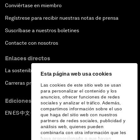
Conviértase en miembro
Regístrese para recibir nuestras notas de prensa
Suscríbase a nuestros boletines
Contacte con nosotros
Enlaces directos
La sostenibilidad en el Foro
Esta página web usa cookies
Carreras profesionales
Las cookies de este sitio web se usan
para personalizar el contenido y los
anuncios, ofrecer funciones de redes
Ediciones en otros idiomas
sociales y analizar el tráfico. Además,
compartimos información sobre el uso
EN
ES
中文
日本語
▪
▪
▪
que haga del sitio web con nuestros
partners de redes sociales, publicidad y
análisis web, quienes pueden
combinarla con otra información que les
haya proporcionado o que hayan