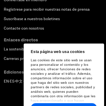
Regístrese para recibir nuestras notas de prensa
Suscríbase a nuestros boletines
Contacte con nosotros
Enlaces directos
La sostenibilidad en el Foro
Esta página web usa cookies
Carreras profesionales
Las cookies de este sitio web se usan
para personalizar el contenido y los
anuncios, ofrecer funciones de redes
Ediciones en otros idiomas
sociales y analizar el tráfico. Además,
compartimos información sobre el uso
EN
ES
中文
日本語
▪
▪
▪
que haga del sitio web con nuestros
partners de redes sociales, publicidad y
análisis web, quienes pueden
combinarla con otra información que les
haya proporcionado o que hayan
recopilado a partir del uso que haya