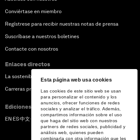
Conviértase en miembro
Regístrese para recibir nuestras notas de prensa
Suscríbase a nuestros boletines
Contacte con nosotros
Enlaces directos
La sostenibilidad en el Foro
Esta página web usa cookies
Carreras profesionales
Las cookies de este sitio web se usan
para personalizar el contenido y los
anuncios, ofrecer funciones de redes
Ediciones en otros idiomas
sociales y analizar el tráfico. Además,
compartimos información sobre el uso
EN
ES
中文
日本語
▪
▪
▪
que haga del sitio web con nuestros
partners de redes sociales, publicidad y
análisis web, quienes pueden
combinarla con otra información que les