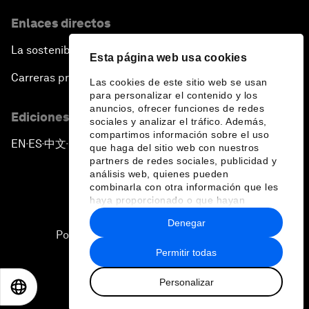
Enlaces directos
La sostenibilidad en el Foro
Esta página web usa cookies
Carreras profesionales
Las cookies de este sitio web se usan
para personalizar el contenido y los
anuncios, ofrecer funciones de redes
Ediciones en otros idiomas
sociales y analizar el tráfico. Además,
compartimos información sobre el uso
EN
ES
中文
日本語
▪
▪
▪
que haga del sitio web con nuestros
partners de redes sociales, publicidad y
análisis web, quienes pueden
combinarla con otra información que les
haya proporcionado o que hayan
recopilado a partir del uso que haya
Denegar
hecho de sus servicios.
Política de privacidad y normas de uso
Permitir todas
Sitemap
Personalizar
©
2026
Foro Económico Mundial
EN
ES
中文
日本語