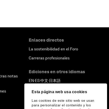
Enlaces directos
La sostenibilidad en el Foro
Carreras profesionales
Ediciones en otros idiomas
tras notas
EN
ES
中文
日本語
▪
▪
▪
ines
Esta página web usa cookies
Las cookies de este sitio web se usan
para personalizar el contenido y los