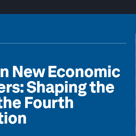
 on New Economic
ers: Shaping the
the Fourth
tion