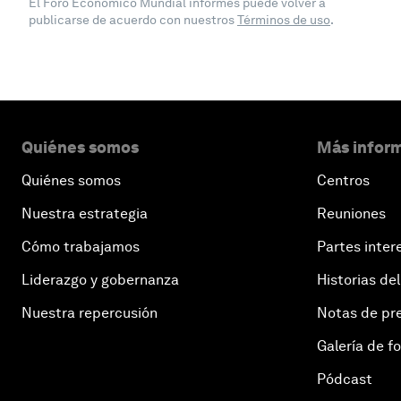
El Foro Económico Mundial informes puede volver a
publicarse de acuerdo con nuestros
Términos de uso
.
Quiénes somos
Más inform
Quiénes somos
Centros
Nuestra estrategia
Reuniones
Cómo trabajamos
Partes inter
Liderazgo y gobernanza
Historias del
Nuestra repercusión
Notas de pr
Galería de f
Pódcast