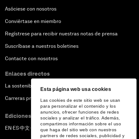
Asóciese con nosotros
Conviértase en miembro
Regístrese para recibir nuestras notas de prensa
Suscríbase a nuestros boletines
Contacte con nosotros
Enlaces directos
La sostenibilidad en el Foro
Esta página web usa cookies
Carreras profesionales
Las cookies de este sitio web se usan
para personalizar el contenido y los
anuncios, ofrecer funciones de redes
Ediciones en otros idiomas
sociales y analizar el tráfico. Además,
compartimos información sobre el uso
EN
ES
中文
日本語
▪
▪
▪
que haga del sitio web con nuestros
partners de redes sociales, publicidad y